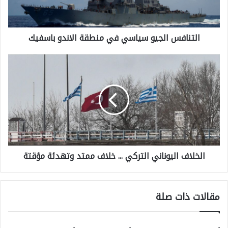
ا
ف
التنافس الجيو سياسي في منطقة الاندو باسفيك
س
ا
ا
ل
ل
ج
خ
ي
ل
و
ا
س
ف
ي
الخلاف اليوناني التركي ... خلاف ممتد وتهدئة مؤقتة
ا
ا
ل
س
ي
ي
مقالات ذات صلة
و
ف
ن
ي