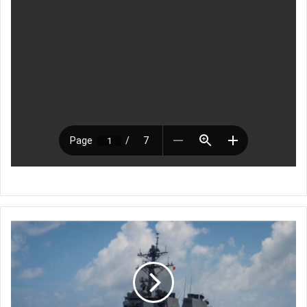
ا
ل
ت
ن