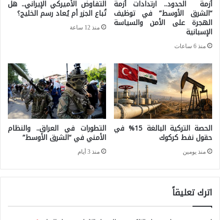
ا
أزمة الحدود.. ارتدادات أزمة
التفاوض الأميركي الإيراني.. هل
م
“الشرق الأوسط” في توظيف
تُباع الجزر أم يُعاد رسم الخليج؟
ن
ن
الهجرة على الأمن والسياسة
منذ 12 ساعة
الإسبانية
ي
ط
ا
منذ 6 ساعات
ق
ل
ة
ت
ا
ر
ل
ك
ا
ي
ن
الحصة التركية البالغة 15% في
التطورات في العراق.. والنظام
.
حقول نفط كركوك
الأمني في “الشرق الأوسط”
د
.
منذ يومين
منذ 3 أيام
و
.
ب
خ
ا
اترك تعليقاً
ل
س
ا
ف