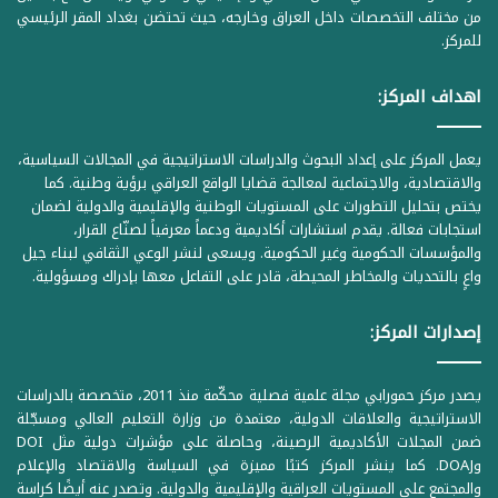
من مختلف التخصصات داخل العراق وخارجه، حيث تحتضن بغداد المقر الرئيسي
للمركز.
اهداف المركز:
يعمل المركز على إعداد البحوث والدراسات الاستراتيجية في المجالات السياسية،
والاقتصادية، والاجتماعية لمعالجة قضايا الواقع العراقي برؤية وطنية. كما
يختص بتحليل التطورات على المستويات الوطنية والإقليمية والدولية لضمان
استجابات فعالة. يقدم استشارات أكاديمية ودعماً معرفياً لصنّاع القرار،
والمؤسسات الحكومية وغير الحكومية. ويسعى لنشر الوعي الثقافي لبناء جيل
واعٍ بالتحديات والمخاطر المحيطة، قادر على التفاعل معها بإدراك ومسؤولية.
إصدارات المركز:
يصدر مركز حمورابي مجلة علمية فصلية محكّمة منذ 2011، متخصصة بالدراسات
الاستراتيجية والعلاقات الدولية، معتمدة من وزارة التعليم العالي ومسجّلة
ضمن المجلات الأكاديمية الرصينة، وحاصلة على مؤشرات دولية مثل DOI
وDOAJ. كما ينشر المركز كتبًا مميزة في السياسة والاقتصاد والإعلام
والمجتمع على المستويات العراقية والإقليمية والدولية. وتصدر عنه أيضًا كراسة