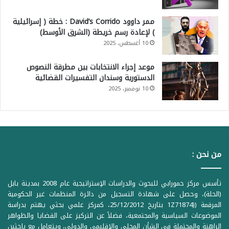
ممر داوود David’s Corrido : خطة ( إسرائيلية
) لإعادة رسم خريطة (الشرق الأوسط)
10 أغسطس، 2025
موعد إجراء الانتخابات بين مطرقة النصوص
الدستورية وسندان التفسيرات القضائية
10 نوفمبر، 2025
من نحن :
تأسس مركز حمورابي للبحوث والدراسات الإستراتيجية عام 2008 بمدينة بابل
(الحلة)، وحصل على شهادة التسجيل من دائرة المنظمات غير الحكومية
المرقمة ((1Z71874 بتاريخ 25/12/2012، كمركز علمي بحثي يهتم بدراسة
الموضوعات السياسية والمجتمعية، فضلاً عن التركيز على القضايا والظواهر
الراهنة والمحتملة في الشأن المحلي والإقليمي والدولي، ويتعامل مع باحثين