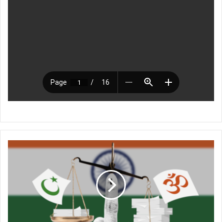
ا
ل
م
ت
ا
ه