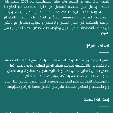
تأسس مركز حمورابي للبحوث والدراسات الإستراتيجية عام 2008 بمدينة بابل
(الحلة)، وحصل على شهادة التسجيل من دائرة المنظمات غير الحكومية
المرقمة ((1Z71874 بتاريخ 25/12/2012، كمركز علمي بحثي يهتم بدراسة
الموضوعات السياسية والمجتمعية، فضلاً عن التركيز على القضايا والظواهر
الراهنة والمحتملة في الشأن المحلي والإقليمي والدولي، ويتعامل مع باحثين
من مختلف التخصصات داخل العراق وخارجه، حيث تحتضن بغداد المقر الرئيسي
للمركز.
اهداف المركز:
يعمل المركز على إعداد البحوث والدراسات الاستراتيجية في المجالات السياسية،
والاقتصادية، والاجتماعية لمعالجة قضايا الواقع العراقي برؤية وطنية. كما
يختص بتحليل التطورات على المستويات الوطنية والإقليمية والدولية لضمان
استجابات فعالة. يقدم استشارات أكاديمية ودعماً معرفياً لصنّاع القرار،
والمؤسسات الحكومية وغير الحكومية. ويسعى لنشر الوعي الثقافي لبناء جيل
واعٍ بالتحديات والمخاطر المحيطة، قادر على التفاعل معها بإدراك ومسؤولية.
إصدارات المركز: