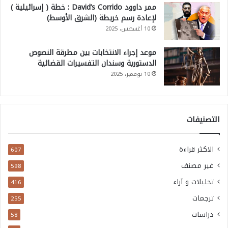
ممر داوود David’s Corrido : خطة ( إسرائيلية )
لإعادة رسم خريطة (الشرق الأوسط)
10 أغسطس، 2025
موعد إجراء الانتخابات بين مطرقة النصوص
الدستورية وسندان التفسيرات القضائية
10 نوفمبر، 2025
التصنيفات
الاكثر قراءة
607
غير مصنف
598
تحليلات و آراء
416
ترجمات
255
دراسات
58