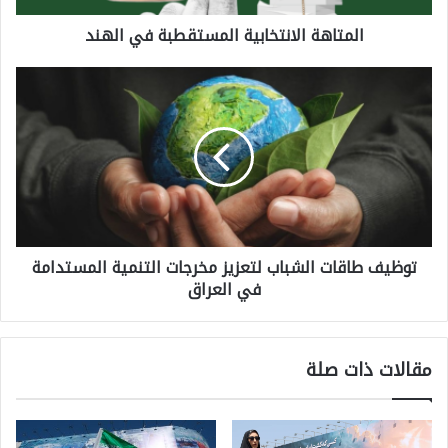
المتاهة الانتخابية المستقطبة في الهند
ة
ا
ت
ل
و
ا
ظ
ن
ي
ت
ف
خ
ط
ا
توظيف طاقات الشباب لتعزيز مخرجات التنمية المستدامة
ا
ب
في العراق
ق
ي
ا
ة
ت
ا
مقالات ذات صلة
ا
ل
ل
م
ش