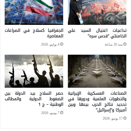
س
ب
ت
ا
ق
ب
ط
تداعيات اغتيال السيد علي
الجغرافيا كسلاح في الصراعات
ل
الخامنئي “قدس سره”
المعاصرة
ب
ت
ة
منذ 20 ساعة
4 يوليو، 2026
ع
ف
ز
ي
ي
ا
ز
ل
م
ه
الصناعات العسكرية الإيرانية
حصر السلاح بيد الدولة بين
خ
ن
والتطورات العلمية ودورها في
الضغوط الدولية والمطالب
تحديد نتائج الحرب بينها وبين
الوطنية – ج 1
ر
د
أميركا و”إسرائيل”
ج
7 يونيو، 2026
17 يونيو، 2026
ا
ت