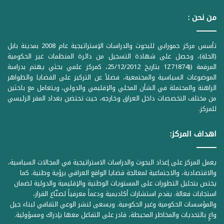
من نحن :
تأسس مركز حمورابي للبحوث والدراسات الإستراتيجية عام 2008 بمدينة بابل
(الحلة)، وحصل على شهادة التسجيل من دائرة المنظمات غير الحكومية
المرقمة ((1Z71874 بتاريخ 25/12/2012، كمركز علمي بحثي يهتم بدراسة
الموضوعات السياسية والمجتمعية، فضلاً عن التركيز على القضايا والظواهر
الراهنة والمحتملة في الشأن المحلي والإقليمي والدولي، ويتعامل مع باحثين
من مختلف التخصصات داخل العراق وخارجه، حيث تحتضن بغداد المقر الرئيسي
للمركز.
اهداف المركز:
يعمل المركز على إعداد البحوث والدراسات الاستراتيجية في المجالات السياسية،
والاقتصادية، والاجتماعية لمعالجة قضايا الواقع العراقي برؤية وطنية. كما
يختص بتحليل التطورات على المستويات الوطنية والإقليمية والدولية لضمان
استجابات فعالة. يقدم استشارات أكاديمية ودعماً معرفياً لصنّاع القرار،
والمؤسسات الحكومية وغير الحكومية. ويسعى لنشر الوعي الثقافي لبناء جيل
واعٍ بالتحديات والمخاطر المحيطة، قادر على التفاعل معها بإدراك ومسؤولية.