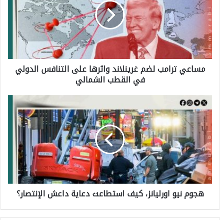
ا
ع
ي
ت
مساعي ترامب لضم غرينلاند واثرها على التنافس الدولي
ر
في القطب الشمالي
ا
م
ه
ب
ج
ل
و
ض
م
م
ن
غ
ي
ر
هجوم نيو اورليانز، كيف استطاعت دعاية داعش الإنتصار؟
و
ي
ا
ن