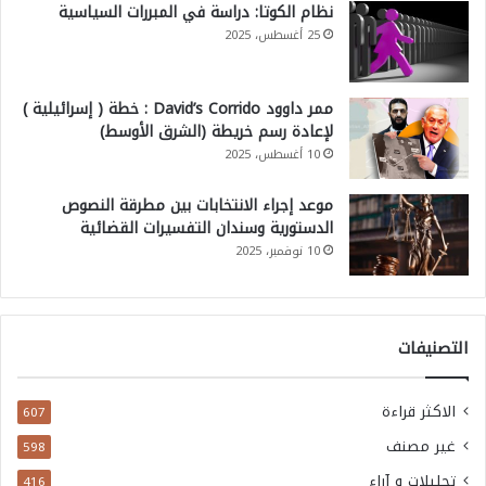
نظام الكوتا: دراسة في المبررات السياسية
25 أغسطس، 2025
ممر داوود David’s Corrido : خطة ( إسرائيلية )
لإعادة رسم خريطة (الشرق الأوسط)
10 أغسطس، 2025
موعد إجراء الانتخابات بين مطرقة النصوص
الدستورية وسندان التفسيرات القضائية
10 نوفمبر، 2025
التصنيفات
الاكثر قراءة
607
غير مصنف
598
تحليلات و آراء
416