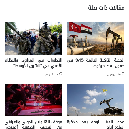
و
ل
مقالات ذات صلة
ر
ا
ل
ن
ي
د
ا
و
ن
ا
ز
ث
الحصة التركية البالغة 15% في
التطورات في العراق.. والنظام
،
حقول نفط كركوك
الأمني في “الشرق الأوسط”
ر
ك
ه
منذ يومين
منذ 3 أيام
ي
ا
ف
ع
ا
ل
س
ى
ت
ا
محور المقـ ـاومة بعد مذكرة
موقف القانونين الدولي والعراقي
ط
ل
إسلام آباد
من القصف الصهيو أميركي