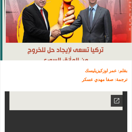
بقلم: عمر اوزكيزيليسك
ترجمة: صفا مهدي عسكر