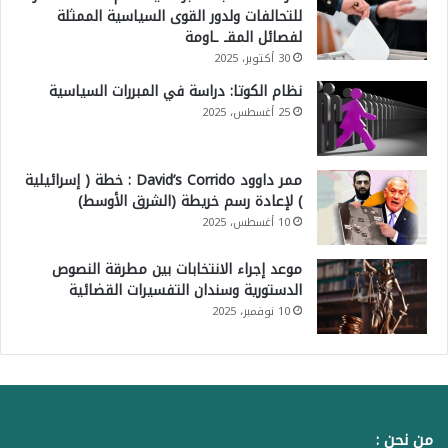
للتحالفات ولدور القوى السياسية الممثلة
لفصائل المقـ ـاومة
30 أكتوبر، 2025
نظام الكوتا: دراسة في المبررات السياسية
25 أغسطس، 2025
ممر داوود David’s Corrido : خطة ( إسرائيلية
) لإعادة رسم خريطة (الشرق الأوسط)
10 أغسطس، 2025
موعد إجراء الانتخابات بين مطرقة النصوص
الدستورية وسندان التفسيرات القضائية
10 نوفمبر، 2025
من نحن :