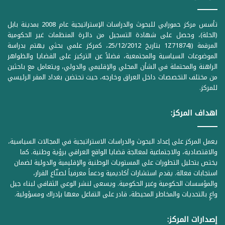
تأسس مركز حمورابي للبحوث والدراسات الإستراتيجية عام 2008 بمدينة بابل
(الحلة)، وحصل على شهادة التسجيل من دائرة المنظمات غير الحكومية
المرقمة ((1Z71874 بتاريخ 25/12/2012، كمركز علمي بحثي يهتم بدراسة
الموضوعات السياسية والمجتمعية، فضلاً عن التركيز على القضايا والظواهر
الراهنة والمحتملة في الشأن المحلي والإقليمي والدولي، ويتعامل مع باحثين
من مختلف التخصصات داخل العراق وخارجه، حيث تحتضن بغداد المقر الرئيسي
للمركز.
اهداف المركز:
يعمل المركز على إعداد البحوث والدراسات الاستراتيجية في المجالات السياسية،
والاقتصادية، والاجتماعية لمعالجة قضايا الواقع العراقي برؤية وطنية. كما
يختص بتحليل التطورات على المستويات الوطنية والإقليمية والدولية لضمان
استجابات فعالة. يقدم استشارات أكاديمية ودعماً معرفياً لصنّاع القرار،
والمؤسسات الحكومية وغير الحكومية. ويسعى لنشر الوعي الثقافي لبناء جيل
واعٍ بالتحديات والمخاطر المحيطة، قادر على التفاعل معها بإدراك ومسؤولية.
إصدارات المركز: