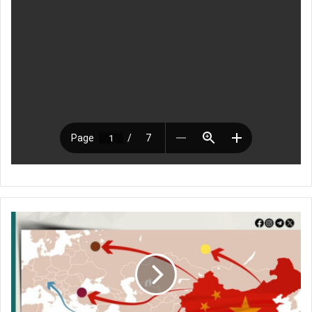
ب
ا
د
ر
ة