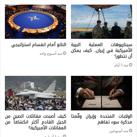
م
س
ب
ت
ا
م
ل
ي
ع
سيناريوهات العملية البرية
الناتو أمام انقسام استراتيجي
ت
ا
الأميركية في إيران.. كيف يمكن
ة
منذ أسبوع واحد
أن تتطور؟
ل
ب
منذ 3 أيام
م
ل
:
ف
م
ي
ل
م
ا
ر
م
الولايات المتحدة وإيران وقّعتا
كيف أصبحت مقاتلات الصين من
ح
مذكرة سوء تفاهم
الجيل القادم أكثر انكشافاً من
ح
ل
المقاتلات الأميركية؟
و
منذ أسبوعين
ة
منذ 3 أسابيع