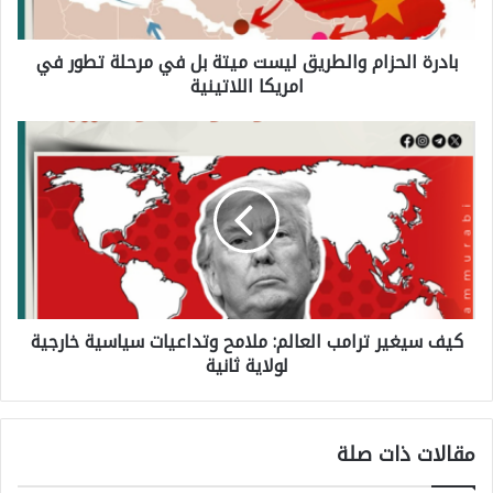
ا
بادرة الحزام والطريق ليست ميتة بل في مرحلة تطور في
ل
امريكا اللاتينية
ح
ز
ك
ا
ي
م
ف
و
س
ا
ي
ل
غ
ط
كيف سيغير ترامب العالم: ملامح وتداعيات سياسية خارجية
ي
ر
لولاية ثانية
ر
ي
ت
ق
ر
مقالات ذات صلة
ل
ا
ي