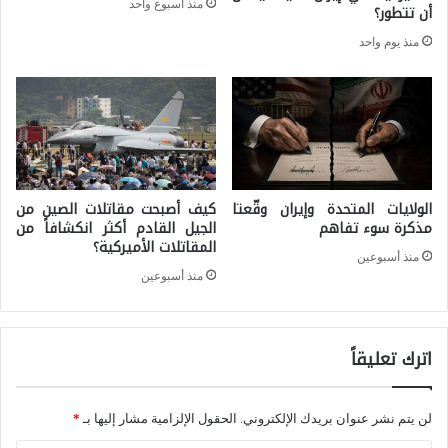
منذ أسبوع واحد
ص
أن تتطور؟
ل
ي
منذ يوم واحد
إ
ن
ص
ف
ط
ي
ن
م
ا
ج
ع
الولايات المتحدة وإيران وقّعتا
كيف أصبحت مقاتلات الصين من
ا
مذكرة سوء تفاهم
الجيل القادم أكثر انكشافاً من
ي
المقاتلات الأميركية؟
ل
منذ أسبوعين
منذ أسبوعين
ا
ل
ذ
اترك تعليقاً
ك
ا
لن يتم نشر عنوان بريدك الإلكتروني.
الحقول الإلزامية مشار إليها بـ
*
ء