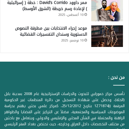
ممر داوود David’s Corrido : خطة ( إسرائيلية
) لإعادة رسم خريطة (الشرق الأوسط)
10 أغسطس، 2025
موعد إجراء الانتخابات بين مطرقة النصوص
الدستورية وسندان التفسيرات القضائية
10 نوفمبر، 2025
من نحن :
تأسس مركز حمورابي للبحوث والدراسات الإستراتيجية عام 2008 بمدينة بابل
(الحلة)، وحصل على شهادة التسجيل من دائرة المنظمات غير الحكومية
المرقمة ((1Z71874 بتاريخ 25/12/2012، كمركز علمي بحثي يهتم بدراسة
الموضوعات السياسية والمجتمعية، فضلاً عن التركيز على القضايا والظواهر
الراهنة والمحتملة في الشأن المحلي والإقليمي والدولي، ويتعامل مع باحثين
من مختلف التخصصات داخل العراق وخارجه، حيث تحتضن بغداد المقر الرئيسي