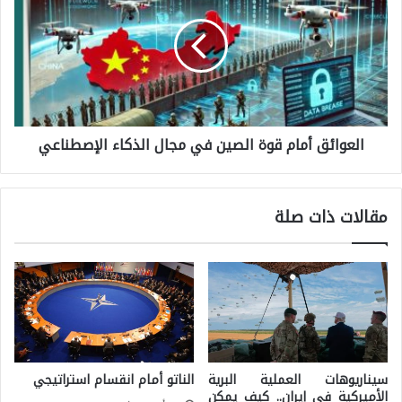
ل
ف
ع
ي
و
م
ا
و
ئ
ا
العوائق أمام قوة الصين في مجال الذكاء الإصطناعي
ق
ج
أ
ه
م
ة
مقالات ذات صلة
ا
ا
م
ل
ق
ذ
و
ك
ة
ا
ا
ء
سيناريوهات العملية البرية
الناتو أمام انقسام استراتيجي
ل
ا
الأميركية في إيران.. كيف يمكن