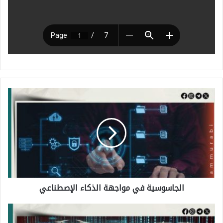
ا
ل
ج
ا
س
و
الجاسوسية في مواجهة الذكاء الإصطناعي
س
ي
ا
ة