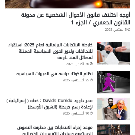
أوجه اختلاف قانون الأحوال الشخصية عن مدونة
القانون الجعفري / الجزء 1
5 سبتمبر، 2025
خارطة الانتخابات البرلمانية لعام 2025: استقراء
للتحالفات ولدور القوى السياسية الممثلة
لفصائل المقـ ـاومة
30 أكتوبر، 2025
نظام الكوتا: دراسة في المبررات السياسية
25 أغسطس، 2025
ممر داوود David’s Corrido : خطة ( إسرائيلية )
لإعادة رسم خريطة (الشرق الأوسط)
10 أغسطس، 2025
موعد إجراء الانتخابات بين مطرقة النصوص
الدستورية وسندان التفسيرات القضائية