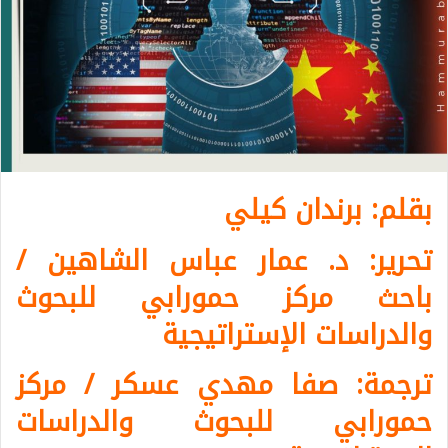
بقلم: برندان كيلي
تحرير: د. عمار عباس الشاهين /
باحث مركز حمورابي للبحوث
والدراسات الإستراتيجية
ترجمة: صفا مهدي عسكر / مركز
حمورابي للبحوث والدراسات