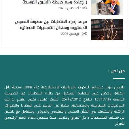
) لإعادة رسم خريطة (الشرق الأوسط)
10 أغسطس، 2025
موعد إجراء الانتخابات بين مطرقة النصوص
الدستورية وسندان التفسيرات القضائية
10 نوفمبر، 2025
من نحن :
تأسس مركز حمورابي للبحوث والدراسات الإستراتيجية عام 2008 بمدينة بابل
(الحلة)، وحصل على شهادة التسجيل من دائرة المنظمات غير الحكومية
المرقمة ((1Z71874 بتاريخ 25/12/2012، كمركز علمي بحثي يهتم بدراسة
الموضوعات السياسية والمجتمعية، فضلاً عن التركيز على القضايا والظواهر
الراهنة والمحتملة في الشأن المحلي والإقليمي والدولي، ويتعامل مع باحثين
من مختلف التخصصات داخل العراق وخارجه، حيث تحتضن بغداد المقر الرئيسي
للمركز.