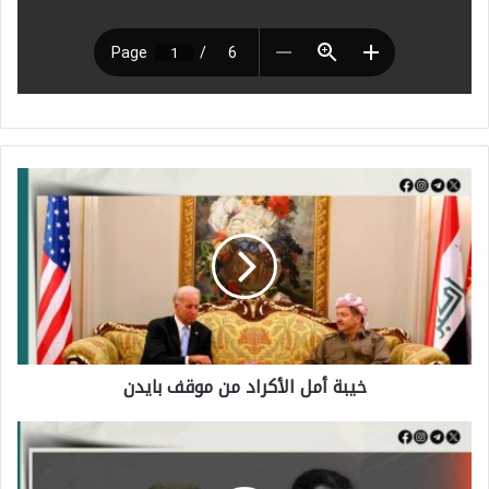
خ
ي
ب
ة
أ
م
خيبة أمل الأكراد من موقف بايدن
ل
ا
إ
ل
س
أ