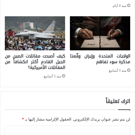
ي
منذ 4 أيام
ا
ل
س
و
ر
الولايات المتحدة وإيران وقّعتا
كيف أصبحت مقاتلات الصين من
ي
مذكرة سوء تفاهم
الجيل القادم أكثر انكشافاً من
المقاتلات الأميركية؟
(
منذ 3 أسابيع
منذ 3 أسابيع
ن
ظ
ا
اترك تعليقاً
م
ب
لن يتم نشر عنوان بريدك الإلكتروني.
الحقول الإلزامية مشار إليها بـ
*
ش
ا
ا