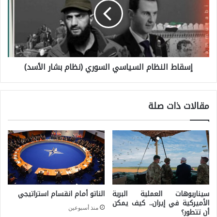
ق
ك
ا
ر
ط
ا
ا
د
إسقاط النظام السياسي السوري (نظام بشار الأسد)
ل
م
ن
ن
ظ
م
مقالات ذات صلة
ا
و
م
ق
ا
ف
ل
ب
س
ا
ي
ي
سيناريوهات العملية البرية
الناتو أمام انقسام استراتيجي
ا
د
الأميركية في إيران.. كيف يمكن
منذ أسبوعين
س
أن تتطور؟
ن