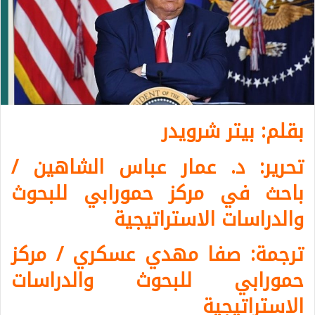
بقلم: بيتر شرويدر
تحرير: د. عمار عباس الشاهين /
باحث في مركز حمورابي للبحوث
والدراسات الاستراتيجية
ترجمة: صفا مهدي عسكري / مركز
حمورابي للبحوث والدراسات
الاستراتيجية