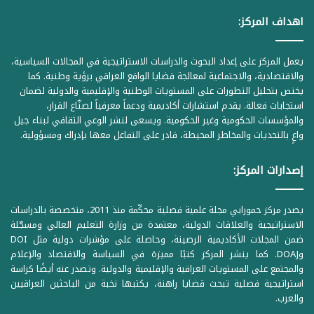
اهداف المركز:
يعمل المركز على إعداد البحوث والدراسات الاستراتيجية في المجالات السياسية،
والاقتصادية، والاجتماعية لمعالجة قضايا الواقع العراقي برؤية وطنية. كما
يختص بتحليل التطورات على المستويات الوطنية والإقليمية والدولية لضمان
استجابات فعالة. يقدم استشارات أكاديمية ودعماً معرفياً لصنّاع القرار،
والمؤسسات الحكومية وغير الحكومية. ويسعى لنشر الوعي الثقافي لبناء جيل
واعٍ بالتحديات والمخاطر المحيطة، قادر على التفاعل معها بإدراك ومسؤولية.
إصدارات المركز:
يصدر مركز حمورابي مجلة علمية فصلية محكّمة منذ 2011، متخصصة بالدراسات
الاستراتيجية والعلاقات الدولية، معتمدة من وزارة التعليم العالي ومسجّلة
ضمن المجلات الأكاديمية الرصينة، وحاصلة على مؤشرات دولية مثل DOI
وDOAJ. كما ينشر المركز كتبًا مميزة في السياسة والاقتصاد والإعلام
والمجتمع على المستويات العراقية والإقليمية والدولية. وتصدر عنه أيضًا كراسة
استراتيجية فصلية تبحث قضايا راهنة، يكتبها نخبة من الباحثين العراقيين
والعرب.