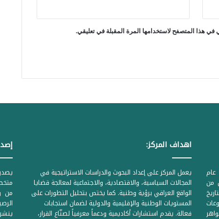
ا
ل
 في هذا المتصفح لاستخدامها المرة المقبلة في تعليقي.
ج
ن
ر
ا
ل
ا
ت
س
اهداف المركز:
إصدا
ي
ح
عام
يعمل المركز على إعداد البحوث والدراسات الاستراتيجية في
ل من
المجالات السياسية، والاقتصادية، والاجتماعية لمعالجة قضايا
متخصص
د
لحكومية المرقمة ((1Z71874 بتاريخ
الواقع العراقي برؤية وطنية. كما يختص بتحليل التطورات على
من وز
د
وعات
المستويات الوطنية والإقليمية والدولية لضمان استجابات
م
واهر
فعالة. يقدم استشارات أكاديمية ودعماً معرفياً لصنّاع القرار،
ينشر 