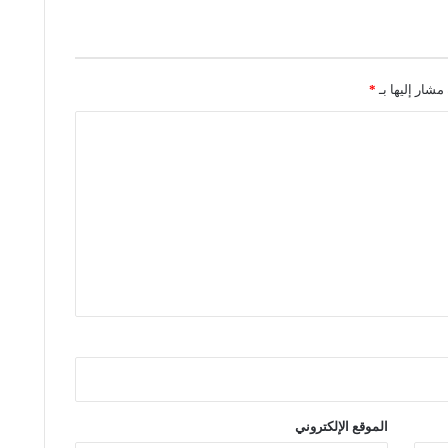
ن
ا
ل
مشار إليها بـ
*
ا
ي
د
ي
و
ل
و
ج
ي
ي
ن
الموقع الإلكتروني
و