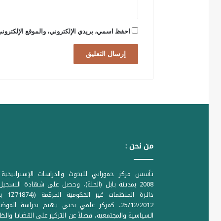
ا
م
احفظ اسمي، بريدي الإلكتروني، والموقع الإلكتروني
ح
ا
ل
ن
ظ
ا
م
ا
من نحن :
ل
ع
تأسس مركز حمورابي للبحوث والدراسات الإستراتيجية 
2008 بمدينة بابل (الحلة)، وحصل على شهادة التسجي
ا
دائرة المنظمات غير ا
ل
25/12/2012، كمركز علمي بحثي يهتم بدراسة الموض
م
السياسية والمجتمعية، فضلاً عن التركيز على القضايا والظ