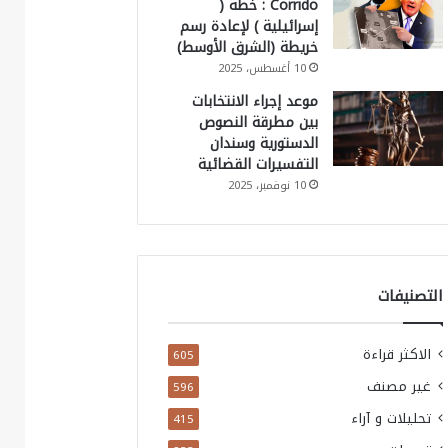
Corrido : خطة (
إسرائيلية ) لإعادة رسم
خريطة (الشرق الأوسط)
10 أغسطس، 2025
موعد إجراء الانتخابات
بين مطرقة النصوص
الدستورية وسندان
التفسيرات القضائية
10 نوفمبر، 2025
التصنيفات
الاكثر قراءة
605
غير مصنف
596
تحليلات و آراء
415