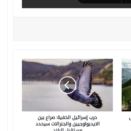
ح
ر
ب
إ
س
ر
حرب إسرائيل الخفية: صراع بين
ا
الايديولوجيين والجنرالات سيحدد
ئ
مستقبل البلاد