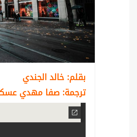
بقلم: خالد الجندي
ترجمة: صفا مهدي عسكر