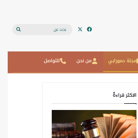
‫X
فيسبوك
بحث
عن
مجلة حمورابي
من نحن
للتواصل
الاكثر قراءةً