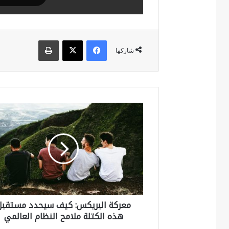
فيسبوك
‫X
طباعة
شاركها
م
ع
ر
ك
ة
ا
معركة البريكس: كيف سيحدد مستقبل
ل
هذه الكتلة ملامح النظام العالمي
ب