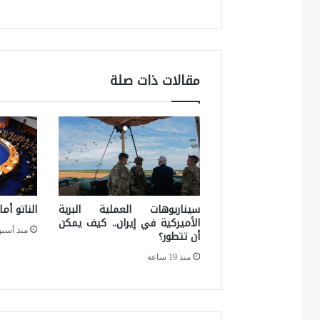
ر
ي
ك
س
مقالات ذات صلة
:
ك
ي
ف
س
ي
سيناريوهات العملية البرية
الناتو أم
الأميركية في إيران.. كيف يمكن
ح
منذ أسبو
أن تتطور؟
د
منذ 19 ساعة
د
م
س