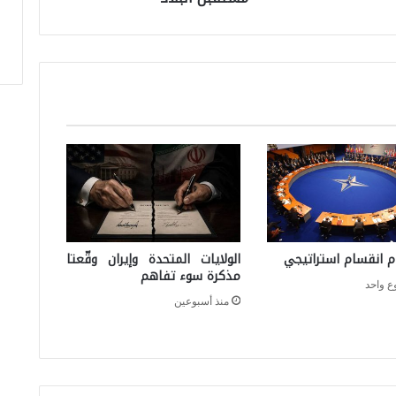
ي
ل
ا
ل
خ
ف
ي
ة
:
ص
ام انقسام استراتيجي
الولايات المتحدة وإيران وقّعتا
مذكرة سوء تفاهم
ر
ع واحد
ا
منذ أسبوعين
ع
ب
ي