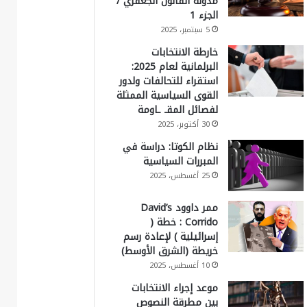
مدونة القانون الجعفري /
الجزء 1
5 سبتمبر، 2025
خارطة الانتخابات
البرلمانية لعام 2025:
استقراء للتحالفات ولدور
القوى السياسية الممثلة
لفصائل المقـ ـاومة
30 أكتوبر، 2025
نظام الكوتا: دراسة في
المبررات السياسية
25 أغسطس، 2025
ممر داوود David’s
Corrido : خطة (
إسرائيلية ) لإعادة رسم
خريطة (الشرق الأوسط)
10 أغسطس، 2025
موعد إجراء الانتخابات
بين مطرقة النصوص