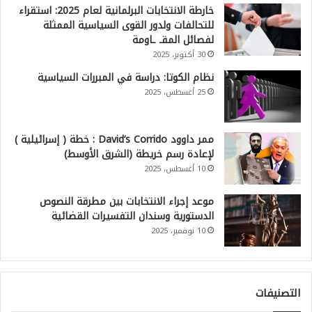
خارطة الانتخابات البرلمانية لعام 2025: استقراء
س
للتحالفات ولدور القوى السياسية الممثلة
ا
لفصائل المقـ ـاومة
ح
30 أكتوبر، 2025
ة
نظام الكوتا: دراسة في المبررات السياسية
25 أغسطس، 2025
ا
ل
د
ممر داوود David’s Corrido : خطة ( إسرائيلية )
لإعادة رسم خريطة (الشرق الأوسط)
ب
10 أغسطس، 2025
ل
و
موعد إجراء الانتخابات بين مطرقة النصوص
الدستورية وسندان التفسيرات القضائية
م
10 نوفمبر، 2025
ا
س
ي
التصنيفات
ة