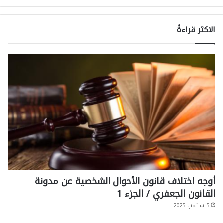
ل
ى
الاكثر قراءةً
م
ف
ت
ر
ق
ط
ر
ق
ب
ي
أوجه اختلاف قانون الأحوال الشخصية عن مدونة
ن
القانون الجعفري / الجزء 1
ا
5 سبتمبر، 2025
ل