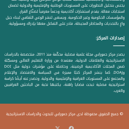
يختص بتحليل التطورات على المستويات الوطنية والإقليمية والدولية لضمان
استجابات فعالة. يقدم استشارات أكاديمية ودعماً معرفياً لصنّاع القرار،
والمؤسسات الحكومية وغير الحكومية. ويسعى لنشر الوعي الثقافي لبناء جيل
واعٍ بالتحديات والمخاطر المحيطة، قادر على التفاعل معها بإدراك ومسؤولية.
إصدارات المركز:
يصدر مركز حمورابي مجلة علمية فصلية محكّمة منذ 2011، متخصصة بالدراسات
الاستراتيجية والعلاقات الدولية، معتمدة من وزارة التعليم العالي ومسجّلة
ضمن المجلات الأكاديمية الرصينة، وحاصلة على مؤشرات دولية مثل DOI
وDOAJ. كما ينشر المركز كتبًا مميزة في السياسة والاقتصاد والإعلام
والمجتمع على المستويات العراقية والإقليمية والدولية. وتصدر عنه أيضًا كراسة
استراتيجية فصلية تبحث قضايا راهنة، يكتبها نخبة من الباحثين العراقيين
والعرب.
© جميع الحقوق محفوظة لدى مركز حمورابي للبحوث والدراسات الاستراتيجية
‫X
فيسبوك