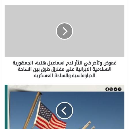
غ
م
و
ض
و
ت
غموض وتأخر في الثأر لدم اسماعيل هنية، الجمهورية
أ
الاسلامية الايرانية على مفترق طرق بين الساحة
خ
الدبلوماسية والساحة العسكرية
ر
ف
إ
ي
س
ا
ت
ل
ر
ث
ا