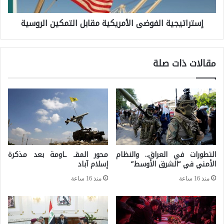
أ
ت
ر
إستراتيجية الفوضى الأمريكية مقابل التمكين الروسية
ي
ل
ج
د
ي
مقالات ذات صلة
م
ة
ا
ا
س
ل
م
ف
ا
و
ع
ض
التطورات في العراق.. والنظام
محور المقـ ـاومة بعد مذكرة
ي
ى
الأمني في “الشرق الأوسط”
إسلام آباد
ل
ا
منذ 16 ساعة
منذ 16 ساعة
ه
ل
ن
أ
ي
م