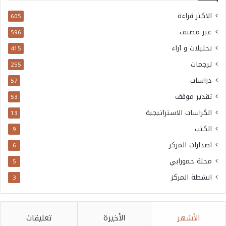
و
الاكثر قراءة
605
ا
غير مصنف
596
ل
تحليلات و آراء
415
س
ترجمات
255
ا
دراسات
57
ح
تقدير موقف
53
ة
الكراسات الاستراتيجية
13
ا
الكتب
9
ل
اصدارات المركز
ع
6
س
مجلة حمورابي
5
ك
انشطة المركز
3
ر
ي
الأشهر
الأخيرة
تعليقات
ة