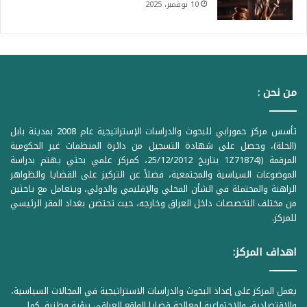
10 نوفمبر، 2025
من نحن :
تأسس مركز حمورابي للبحوث والدراسات الإستراتيجية عام 2008 بمدينة بابل
(الحلة)، وحصل على شهادة التسجيل من دائرة المنظمات غير الحكومية
المرقمة ((1Z71874 بتاريخ 25/12/2012، كمركز علمي بحثي يهتم بدراسة
الموضوعات السياسية والمجتمعية، فضلاً عن التركيز على القضايا والظواهر
الراهنة والمحتملة في الشأن المحلي والإقليمي والدولي، ويتعامل مع باحثين
من مختلف التخصصات داخل العراق وخارجه، حيث تحتضن بغداد المقر الرئيسي
للمركز.
اهداف المركز:
يعمل المركز على إعداد البحوث والدراسات الاستراتيجية في المجالات السياسية،
والاقتصادية، والاجتماعية لمعالجة قضايا الواقع العراقي برؤية وطنية. كما