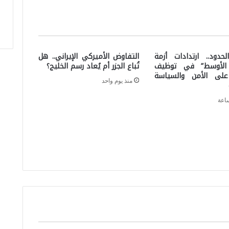
ة
ا
ل
دود.. ارتدادات أزمة
التفاوض الأميركي الإيراني.. هل
شُ
الأوسط” في توظيف
تُباع الجزر أم يُعاد رسم الخليج؟
ج
على الأمن والسياسة
منذ يوم واحد
ا
ع
ة
ظ
ا
ه
ر
ة
ت
ت