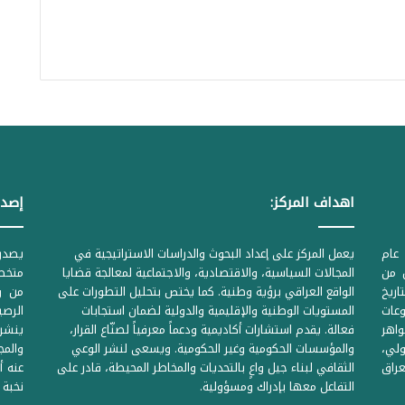
خ
ا
ر
ج
ي
ة
ا
اهداف المركز:
إصدا
ل
م
عام
يعمل المركز على إعداد البحوث والدراسات الاستراتيجية في
ع
ل من
المجالات السياسية، والاقتصادية، والاجتماعية لمعالجة قضايا
متخصص
لحكومية المرقمة ((1Z71874 بتاريخ
الواقع العراقي برؤية وطنية. كما يختص بتحليل التطورات على
من وز
ا
وعات
المستويات الوطنية والإقليمية والدولية لضمان استجابات
ص
واهر
فعالة. يقدم استشارات أكاديمية ودعماً معرفياً لصنّاع القرار،
ينشر 
لي،
والمؤسسات الحكومية وغير الحكومية. ويسعى لنشر الوعي
والمج
ر
راق
الثقافي لبناء جيل واعٍ بالتحديات والمخاطر المحيطة، قادر على
عنه أ
ة
التفاعل معها بإدراك ومسؤولية.
نخبة 