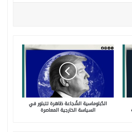
ا
ل
دُ
ب
ل
و
الدُبلوماسية الشُجاعة ظاهرة تتبلور في
م
السياسة الخارجية المعاصرة
ا
س
ي