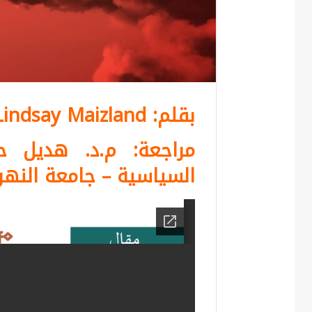
بقلم: Lindsay Maizland
مراجعة: م.د. هديل ح
السياسية – جامعة النهر