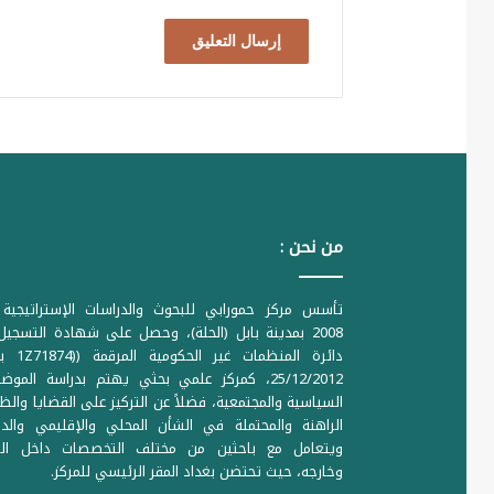
ث
ي
ر
ه
ا
ع
ل
من نحن :
ى
ا
تأسس مركز حمورابي للبحوث والدراسات الإستراتيجية 
ل
2008 بمدينة بابل (الحلة)، وحصل على شهادة التسجي
دائرة المنظمات غير ا
ع
25/12/2012، كمركز علمي بحثي يهتم بدراسة الموض
ر
السياسية والمجتمعية، فضلاً عن التركيز على القضايا والظ
الراهنة والمحتملة في الشأن المحلي والإقليمي والدو
ا
ويتعامل مع باحثين من مختلف التخصصات داخل الع
ق
وخارجه، حيث تحتضن بغداد المقر الرئيسي للمركز.
و