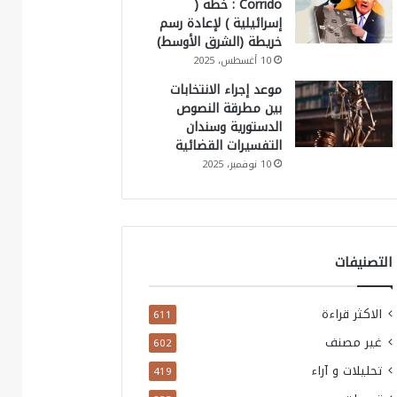
Corrido : خطة (
إسرائيلية ) لإعادة رسم
خريطة (الشرق الأوسط)
10 أغسطس، 2025
موعد إجراء الانتخابات
بين مطرقة النصوص
الدستورية وسندان
التفسيرات القضائية
10 نوفمبر، 2025
التصنيفات
الاكثر قراءة
611
غير مصنف
602
تحليلات و آراء
419