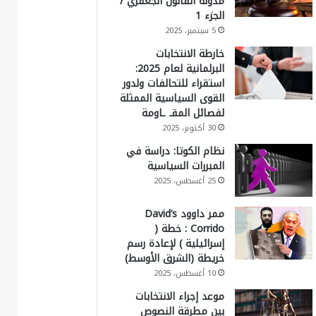
مدونة القانون الجعفري /
الجزء 1
5 سبتمبر، 2025
خارطة الانتخابات
البرلمانية لعام 2025:
استقراء للتحالفات ولدور
القوى السياسية الممثلة
لفصائل المقـ ـاومة
30 أكتوبر، 2025
نظام الكوتا: دراسة في
المبررات السياسية
25 أغسطس، 2025
ممر داوود David’s
Corrido : خطة (
إسرائيلية ) لإعادة رسم
خريطة (الشرق الأوسط)
10 أغسطس، 2025
موعد إجراء الانتخابات
بين مطرقة النصوص