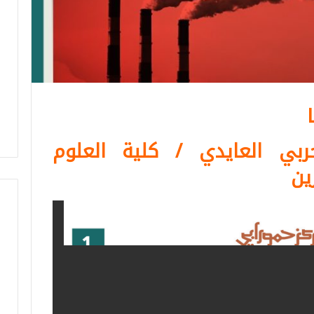
ربي العايدي / كلية العلوم
ين