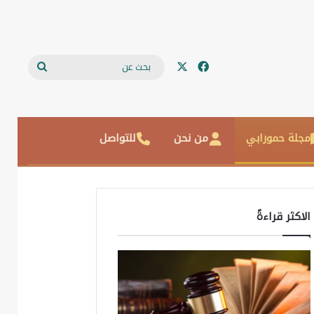
‫X
فيسبوك
بحث
عن
مجلة حمورابي
من نحن
للتواصل
الاكثر قراءةً