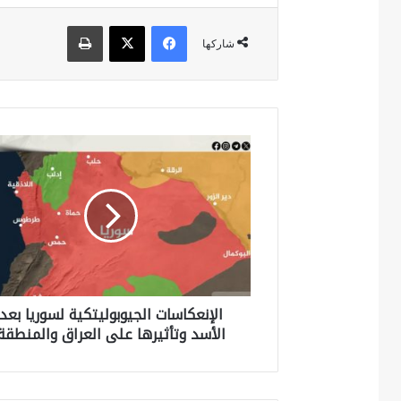
فيسبوك
‫X
طباعة
شاركها
ا
ل
إ
ن
ع
ك
الإنعكاسات الجيوبوليتكية لسوريا بعد
ا
الأسد وتأثيرها على العراق والمنطقة
س
ا
ت