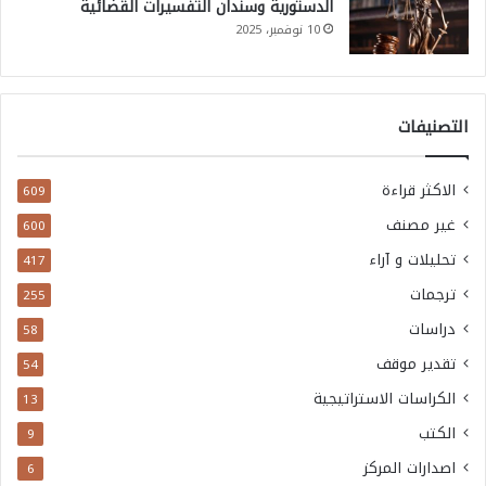
الدستورية وسندان التفسيرات القضائية
10 نوفمبر، 2025
التصنيفات
الاكثر قراءة
609
غير مصنف
600
تحليلات و آراء
417
ترجمات
255
دراسات
58
تقدير موقف
54
الكراسات الاستراتيجية
13
الكتب
9
اصدارات المركز
6