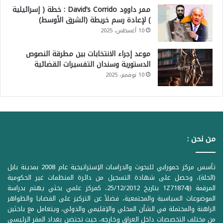
ممر داوود David’s Corrido : خطة ( إسرائيلية
) لإعادة رسم خريطة (الشرق الأوسط)
10 أغسطس، 2025
موعد إجراء الانتخابات بين مطرقة النصوص
الدستورية وسندان التفسيرات القضائية
10 نوفمبر، 2025
من نحن :
تأسس مركز حمورابي للبحوث والدراسات الإستراتيجية عام 2008 بمدينة بابل
(الحلة)، وحصل على شهادة التسجيل من دائرة المنظمات غير الحكومية
المرقمة ((1Z71874 بتاريخ 25/12/2012، كمركز علمي بحثي يهتم بدراسة
الموضوعات السياسية والمجتمعية، فضلاً عن التركيز على القضايا والظواهر
الراهنة والمحتملة في الشأن المحلي والإقليمي والدولي، ويتعامل مع باحثين
من مختلف التخصصات داخل العراق وخارجه، حيث تحتضن بغداد المقر الرئيسي