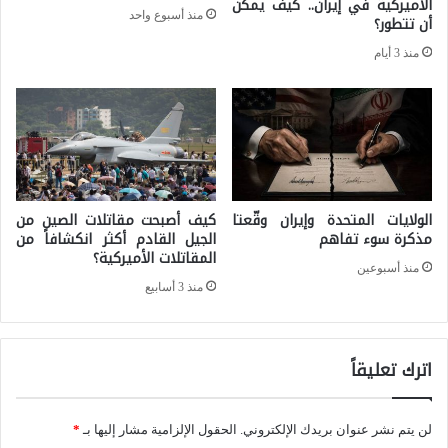
الأميركية في إيران.. كيف يمكن
منذ أسبوع واحد
ا
أن تتطور؟
ا
ا
منذ 3 أيام
ل
ل
س
س
ا
ي
ح
ا
ة
س
ا
الولايات المتحدة وإيران وقّعتا
كيف أصبحت مقاتلات الصين من
ي
مذكرة سوء تفاهم
الجيل القادم أكثر انكشافاً من
ل
المقاتلات الأميركية؟
ة
ع
منذ أسبوعين
منذ 3 أسابيع
ب
ا
إ
ل
ف
م
اترك تعليقاً
س
ي
ا
ة
لن يتم نشر عنوان بريدك الإلكتروني.
الحقول الإلزامية مشار إليها بـ
*
د