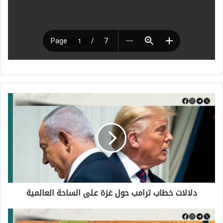
د
ل
ا
ل
ا
ت
دلالات خطاب ترامب حول غزة على الساحة العالمية
خ
ط
ل
ا