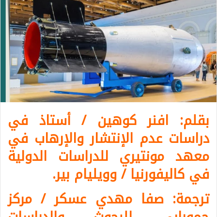
بقلم: افنر كوهين / أستاذ في
دراسات عدم الإنتشار والإرهاب في
معهد مونتيري للدراسات الدولية
في كاليفورنيا / وويليام بير.
ترجمة: صفا مهدي عسكر / مركز
حمورابي للبحوث والدراسات