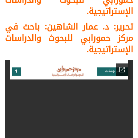
الإستراتيجية.
تحرير: د. عمار الشاهين: باحث في
مركز حمورابي للبحوث والدراسات
الإستراتيجية.