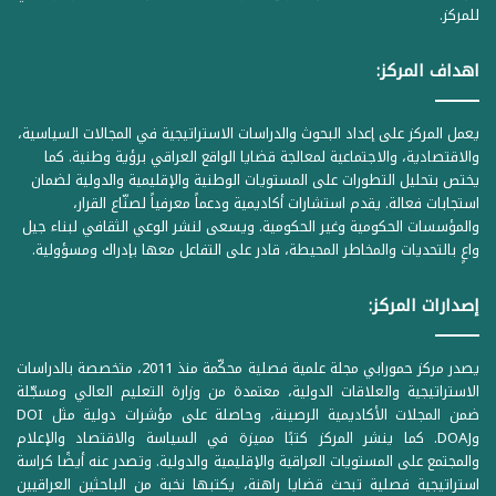
للمركز.
اهداف المركز:
يعمل المركز على إعداد البحوث والدراسات الاستراتيجية في المجالات السياسية،
والاقتصادية، والاجتماعية لمعالجة قضايا الواقع العراقي برؤية وطنية. كما
يختص بتحليل التطورات على المستويات الوطنية والإقليمية والدولية لضمان
استجابات فعالة. يقدم استشارات أكاديمية ودعماً معرفياً لصنّاع القرار،
والمؤسسات الحكومية وغير الحكومية. ويسعى لنشر الوعي الثقافي لبناء جيل
واعٍ بالتحديات والمخاطر المحيطة، قادر على التفاعل معها بإدراك ومسؤولية.
إصدارات المركز:
يصدر مركز حمورابي مجلة علمية فصلية محكّمة منذ 2011، متخصصة بالدراسات
الاستراتيجية والعلاقات الدولية، معتمدة من وزارة التعليم العالي ومسجّلة
ضمن المجلات الأكاديمية الرصينة، وحاصلة على مؤشرات دولية مثل DOI
وDOAJ. كما ينشر المركز كتبًا مميزة في السياسة والاقتصاد والإعلام
والمجتمع على المستويات العراقية والإقليمية والدولية. وتصدر عنه أيضًا كراسة
استراتيجية فصلية تبحث قضايا راهنة، يكتبها نخبة من الباحثين العراقيين