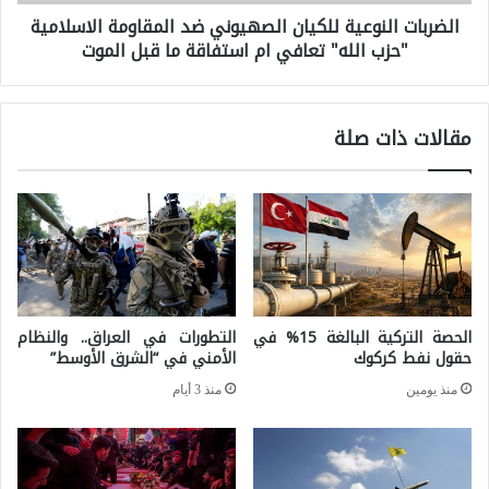
ا
الضربات النوعية للكيان الصهيوني ضد المقاومة الاسلامية
ت
م
"حزب الله" تعافي ام استفاقة ما قبل الموت
ا
ر
ل
ي
ن
مقالات ذات صلة
ك
و
ا
ع
ب
ي
ح
ة
ا
ل
ج
ل
الحصة التركية البالغة 15% في
التطورات في العراق.. والنظام
ة
ك
حقول نفط كركوك
الأمني في “الشرق الأوسط”
ا
ي
منذ يومين
منذ 3 أيام
ل
ا
ى
ن
ا
ا