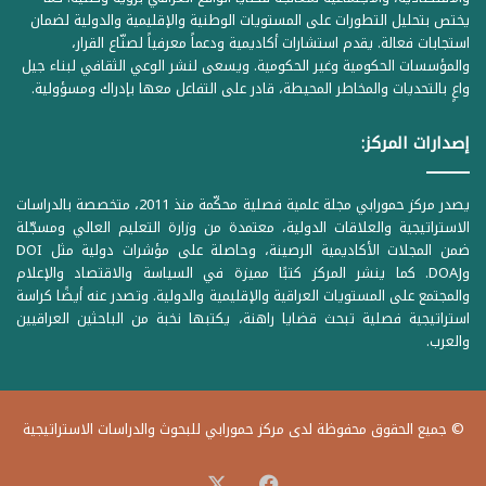
يختص بتحليل التطورات على المستويات الوطنية والإقليمية والدولية لضمان
استجابات فعالة. يقدم استشارات أكاديمية ودعماً معرفياً لصنّاع القرار،
والمؤسسات الحكومية وغير الحكومية. ويسعى لنشر الوعي الثقافي لبناء جيل
واعٍ بالتحديات والمخاطر المحيطة، قادر على التفاعل معها بإدراك ومسؤولية.
إصدارات المركز:
يصدر مركز حمورابي مجلة علمية فصلية محكّمة منذ 2011، متخصصة بالدراسات
الاستراتيجية والعلاقات الدولية، معتمدة من وزارة التعليم العالي ومسجّلة
ضمن المجلات الأكاديمية الرصينة، وحاصلة على مؤشرات دولية مثل DOI
وDOAJ. كما ينشر المركز كتبًا مميزة في السياسة والاقتصاد والإعلام
والمجتمع على المستويات العراقية والإقليمية والدولية. وتصدر عنه أيضًا كراسة
استراتيجية فصلية تبحث قضايا راهنة، يكتبها نخبة من الباحثين العراقيين
والعرب.
© جميع الحقوق محفوظة لدى مركز حمورابي للبحوث والدراسات الاستراتيجية
‫X
فيسبوك