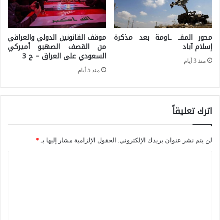
س
ل
ت
ص
ر
محور المقـ ـاومة بعد مذكرة
موقف القانونين الدولي والعراقي
ه
إسلام آباد
من القصف الصهيو أميركي
ا
السعودي على العراق – ج 3
ي
منذ 3 أيام
ت
و
منذ 5 أيام
ي
ن
ج
ي
ي
اترك تعليقاً
ض
ة
د
ل
لن يتم نشر عنوان بريدك الإلكتروني.
الحقول الإلزامية مشار إليها بـ
*
ا
ل
ل
ا
ت
م
ل
ع
ق
ت
ا
ا
ع
م
و
ل