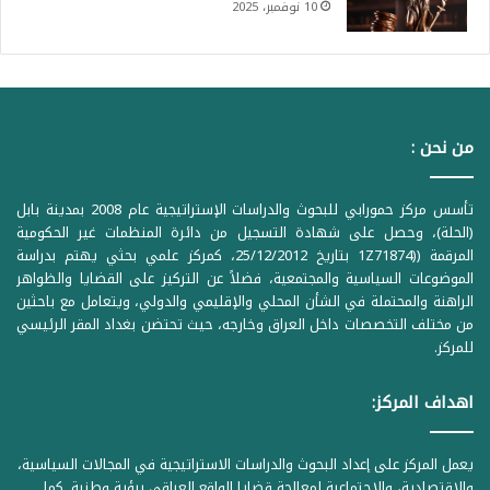
10 نوفمبر، 2025
من نحن :
تأسس مركز حمورابي للبحوث والدراسات الإستراتيجية عام 2008 بمدينة بابل
(الحلة)، وحصل على شهادة التسجيل من دائرة المنظمات غير الحكومية
المرقمة ((1Z71874 بتاريخ 25/12/2012، كمركز علمي بحثي يهتم بدراسة
الموضوعات السياسية والمجتمعية، فضلاً عن التركيز على القضايا والظواهر
الراهنة والمحتملة في الشأن المحلي والإقليمي والدولي، ويتعامل مع باحثين
من مختلف التخصصات داخل العراق وخارجه، حيث تحتضن بغداد المقر الرئيسي
للمركز.
اهداف المركز:
يعمل المركز على إعداد البحوث والدراسات الاستراتيجية في المجالات السياسية،
والاقتصادية، والاجتماعية لمعالجة قضايا الواقع العراقي برؤية وطنية. كما