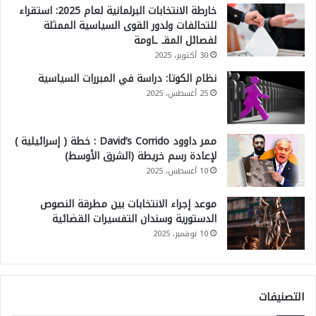
خارطة الانتخابات البرلمانية لعام 2025: استقراء
ف
للتحالفات ولدور القوى السياسية الممثلة
لفصائل المقـ ـاومة
ا
30 أكتوبر، 2025
ق
نظام الكوتا: دراسة في المبررات السياسية
ة
25 أغسطس، 2025
م
ا
ممر داوود David’s Corrido : خطة ( إسرائيلية )
ق
لإعادة رسم خريطة (الشرق الأوسط)
ب
10 أغسطس، 2025
ل
موعد إجراء الانتخابات بين مطرقة النصوص
ا
الدستورية وسندان التفسيرات القضائية
ل
10 نوفمبر، 2025
م
و
التصنيفات
ت