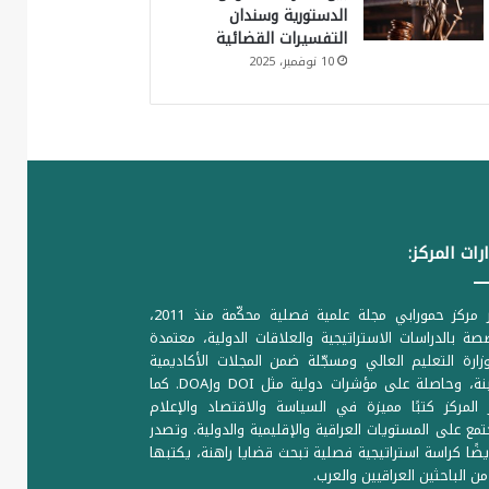
الدستورية وسندان
التفسيرات القضائية
10 نوفمبر، 2025
رات المركز:
يصدر مركز حمورابي مجلة علمية فصلية محكّمة منذ 2011،
ة بالدراسات الاستراتيجية والعلاقات الدولية، معتمدة
ارة التعليم العالي ومسجّلة ضمن المجلات الأكاديمية
الرصينة، وحاصلة على مؤشرات دولية مثل DOI وDOAJ. كما
المركز كتبًا مميزة في السياسة والاقتصاد والإعلام
تمع على المستويات العراقية والإقليمية والدولية. وتصدر
يضًا كراسة استراتيجية فصلية تبحث قضايا راهنة، يكتبها
من الباحثين العراقيين والعرب.