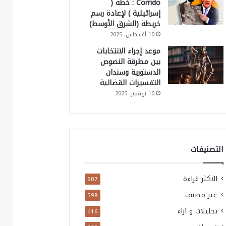
Corrido : خطة (
إسرائيلية ) لإعادة رسم
خريطة (الشرق الأوسط)
10 أغسطس، 2025
موعد إجراء الانتخابات
بين مطرقة النصوص
الدستورية وسندان
التفسيرات القضائية
10 نوفمبر، 2025
التصنيفات
الاكثر قراءة
607
غير مصنف
598
تحليلات و آراء
416