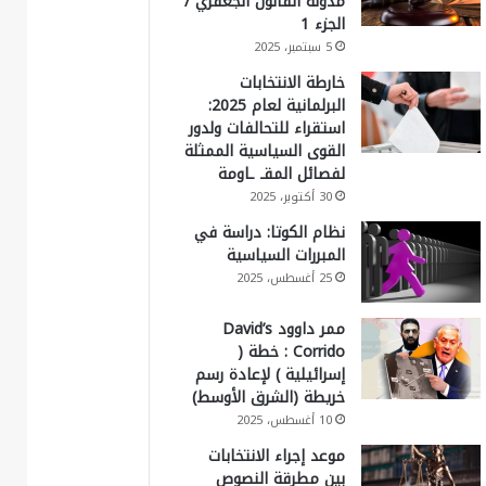
مدونة القانون الجعفري /
الجزء 1
5 سبتمبر، 2025
خارطة الانتخابات
البرلمانية لعام 2025:
استقراء للتحالفات ولدور
القوى السياسية الممثلة
لفصائل المقـ ـاومة
30 أكتوبر، 2025
نظام الكوتا: دراسة في
المبررات السياسية
25 أغسطس، 2025
ممر داوود David’s
Corrido : خطة (
إسرائيلية ) لإعادة رسم
خريطة (الشرق الأوسط)
10 أغسطس، 2025
موعد إجراء الانتخابات
بين مطرقة النصوص