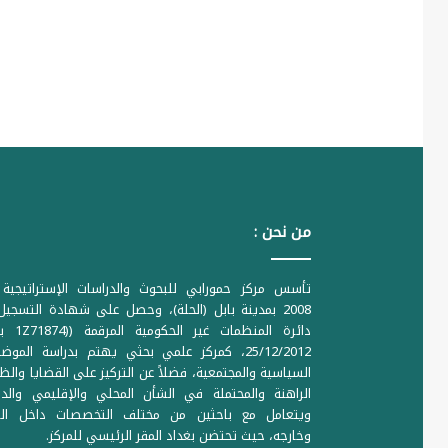
من نحن :
تأسس مركز حمورابي للبحوث والدراسات الإستراتيجية 
2008 بمدينة بابل (الحلة)، وحصل على شهادة التسجي
دائرة المنظمات غير ا
25/12/2012، كمركز علمي بحثي يهتم بدراسة الموض
السياسية والمجتمعية، فضلاً عن التركيز على القضايا والظ
الراهنة والمحتملة في الشأن المحلي والإقليمي والدو
ويتعامل مع باحثين من مختلف التخصصات داخل الع
وخارجه، حيث تحتضن بغداد المقر الرئيسي للمركز.