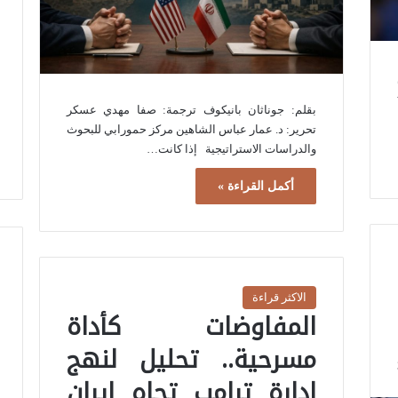
بقلم: جوناثان بانيكوف ترجمة: صفا مهدي عسكر
تحرير: د. عمار عباس الشاهين مركز حمورابي للبحوث
والدراسات الاستراتيجية إذا كانت…
أكمل القراءة »
الاكثر قراءة
المفاوضات كأداة
مسرحية.. تحليل لنهج
إدارة ترامب تجاه إيران