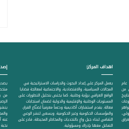
اهداف المركز:
إصدا
عام
يعمل المركز على إعداد البحوث والدراسات الاستراتيجية في
ل من
المجالات السياسية، والاقتصادية، والاجتماعية لمعالجة قضايا
متخصص
لحكومية المرقمة ((1Z71874 بتاريخ
الواقع العراقي برؤية وطنية. كما يختص بتحليل التطورات على
من وز
وعات
المستويات الوطنية والإقليمية والدولية لضمان استجابات
واهر
فعالة. يقدم استشارات أكاديمية ودعماً معرفياً لصنّاع القرار،
ينشر 
لي،
والمؤسسات الحكومية وغير الحكومية. ويسعى لنشر الوعي
والمج
راق
الثقافي لبناء جيل واعٍ بالتحديات والمخاطر المحيطة، قادر على
عنه أ
التفاعل معها بإدراك ومسؤولية.
نخبة 