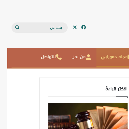
‫X
فيسبوك
بحث
عن
مجلة حمورابي
من نحن
للتواصل
الاكثر قراءةً