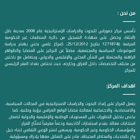
من نحن :
تأسس مركز حمورابي للبحوث والدراسات الإستراتيجية عام 2008 بمدينة بابل
(الحلة)، وحصل على شهادة التسجيل من دائرة المنظمات غير الحكومية
المرقمة ((1Z71874 بتاريخ 25/12/2012، كمركز علمي بحثي يهتم بدراسة
الموضوعات السياسية والمجتمعية، فضلاً عن التركيز على القضايا والظواهر
الراهنة والمحتملة في الشأن المحلي والإقليمي والدولي، ويتعامل مع باحثين
من مختلف التخصصات داخل العراق وخارجه، حيث تحتضن بغداد المقر الرئيسي
للمركز.
اهداف المركز:
يعمل المركز على إعداد البحوث والدراسات الاستراتيجية في المجالات السياسية،
والاقتصادية، والاجتماعية لمعالجة قضايا الواقع العراقي برؤية وطنية. كما
يختص بتحليل التطورات على المستويات الوطنية والإقليمية والدولية لضمان
استجابات فعالة. يقدم استشارات أكاديمية ودعماً معرفياً لصنّاع القرار،
والمؤسسات الحكومية وغير الحكومية. ويسعى لنشر الوعي الثقافي لبناء جيل
واعٍ بالتحديات والمخاطر المحيطة، قادر على التفاعل معها بإدراك ومسؤولية.