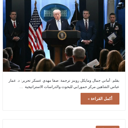
بقلم: أماني جمال ومايكل روبنز ترجمة: صفا مهدي عسكر تحرير: د. عمار
عباس الشاهين مركز حمورابي للبحوث والدراسات الاستراتيجية …
أكمل القراءة »