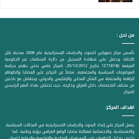
من نحن :
تأسس مركز حمورابي للبحوث والدراسات الإستراتيجية عام 2008 بمدينة بابل
(الحلة)، وحصل على شهادة التسجيل من دائرة المنظمات غير الحكومية
المرقمة ((1Z71874 بتاريخ 25/12/2012، كمركز علمي بحثي يهتم بدراسة
الموضوعات السياسية والمجتمعية، فضلاً عن التركيز على القضايا والظواهر
الراهنة والمحتملة في الشأن المحلي والإقليمي والدولي، ويتعامل مع باحثين
من مختلف التخصصات داخل العراق وخارجه، حيث تحتضن بغداد المقر الرئيسي
للمركز.
اهداف المركز:
يعمل المركز على إعداد البحوث والدراسات الاستراتيجية في المجالات السياسية،
والاقتصادية، والاجتماعية لمعالجة قضايا الواقع العراقي برؤية وطنية. كما
يختص بتحليل التطورات على المستويات الوطنية والإقليمية والدولية لضمان