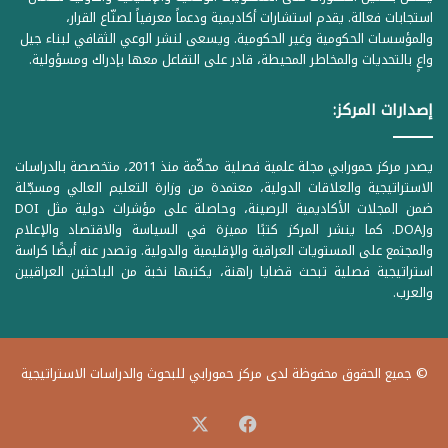
استجابات فعالة. يقدم استشارات أكاديمية ودعماً معرفياً لصنّاع القرار،
والمؤسسات الحكومية وغير الحكومية. ويسعى لنشر الوعي الثقافي لبناء جيل
واعٍ بالتحديات والمخاطر المحيطة، قادر على التفاعل معها بإدراك ومسؤولية.
إصدارات المركز:
يصدر مركز حمورابي مجلة علمية فصلية محكّمة منذ 2011، متخصصة بالدراسات
الاستراتيجية والعلاقات الدولية، معتمدة من وزارة التعليم العالي ومسجّلة
ضمن المجلات الأكاديمية الرصينة، وحاصلة على مؤشرات دولية مثل DOI
وDOAJ. كما ينشر المركز كتبًا مميزة في السياسة والاقتصاد والإعلام
والمجتمع على المستويات العراقية والإقليمية والدولية. وتصدر عنه أيضًا كراسة
استراتيجية فصلية تبحث قضايا راهنة، يكتبها نخبة من الباحثين العراقيين
والعرب.
© جميع الحقوق محفوظة لدى مركز حمورابي للبحوث والدراسات الاستراتيجية
‫X
فيسبوك