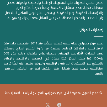
يختص بتحليل التطورات على المستويات الوطنية والإقليمية والدولية لضمان
استجابات فعالة. يقدم استشارات أكاديمية ودعماً معرفياً لصنّاع القرار،
والمؤسسات الحكومية وغير الحكومية. ويسعى لنشر الوعي الثقافي لبناء جيل
واعٍ بالتحديات والمخاطر المحيطة، قادر على التفاعل معها بإدراك ومسؤولية.
إصدارات المركز:
يصدر مركز حمورابي مجلة علمية فصلية محكّمة منذ 2011، متخصصة بالدراسات
الاستراتيجية والعلاقات الدولية، معتمدة من وزارة التعليم العالي ومسجّلة
ضمن المجلات الأكاديمية الرصينة، وحاصلة على مؤشرات دولية مثل DOI
وDOAJ. كما ينشر المركز كتبًا مميزة في السياسة والاقتصاد والإعلام
والمجتمع على المستويات العراقية والإقليمية والدولية. وتصدر عنه أيضًا كراسة
استراتيجية فصلية تبحث قضايا راهنة، يكتبها نخبة من الباحثين العراقيين
والعرب.
© جميع الحقوق محفوظة لدى مركز حمورابي للبحوث والدراسات الاستراتيجية
‫X
فيسبوك