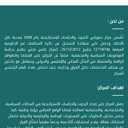
من نحن :
تأسس مركز حمورابي للبحوث والدراسات الإستراتيجية عام 2008 بمدينة بابل
(الحلة)، وحصل على شهادة التسجيل من دائرة المنظمات غير الحكومية
المرقمة ((1Z71874 بتاريخ 25/12/2012، كمركز علمي بحثي يهتم بدراسة
الموضوعات السياسية والمجتمعية، فضلاً عن التركيز على القضايا والظواهر
الراهنة والمحتملة في الشأن المحلي والإقليمي والدولي، ويتعامل مع باحثين
من مختلف التخصصات داخل العراق وخارجه، حيث تحتضن بغداد المقر الرئيسي
للمركز.
اهداف المركز:
يعمل المركز على إعداد البحوث والدراسات الاستراتيجية في المجالات السياسية،
والاقتصادية، والاجتماعية لمعالجة قضايا الواقع العراقي برؤية وطنية. كما
يختص بتحليل التطورات على المستويات الوطنية والإقليمية والدولية لضمان
استجابات فعالة. يقدم استشارات أكاديمية ودعماً معرفياً لصنّاع القرار،
والمؤسسات الحكومية وغير الحكومية. ويسعى لنشر الوعي الثقافي لبناء جيل