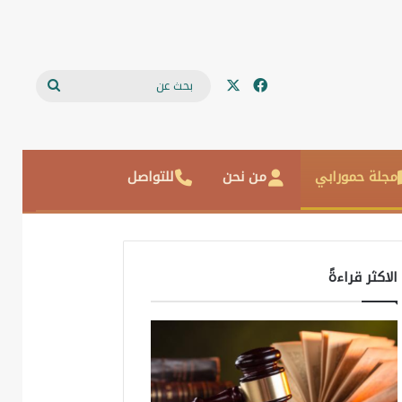
‫X
فيسبوك
بحث
عن
مجلة حمورابي
من نحن
للتواصل
الاكثر قراءةً