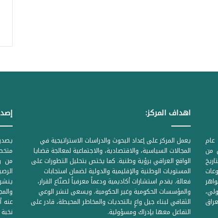
اهداف المركز:
إصدا
عام
يعمل المركز على إعداد البحوث والدراسات الاستراتيجية في
ل من
المجالات السياسية، والاقتصادية، والاجتماعية لمعالجة قضايا
متخصص
لحكومية المرقمة ((1Z71874 بتاريخ
الواقع العراقي برؤية وطنية. كما يختص بتحليل التطورات على
من وز
وعات
المستويات الوطنية والإقليمية والدولية لضمان استجابات
واهر
فعالة. يقدم استشارات أكاديمية ودعماً معرفياً لصنّاع القرار،
ينشر 
لي،
والمؤسسات الحكومية وغير الحكومية. ويسعى لنشر الوعي
والمج
راق
الثقافي لبناء جيل واعٍ بالتحديات والمخاطر المحيطة، قادر على
عنه أ
التفاعل معها بإدراك ومسؤولية.
نخبة 