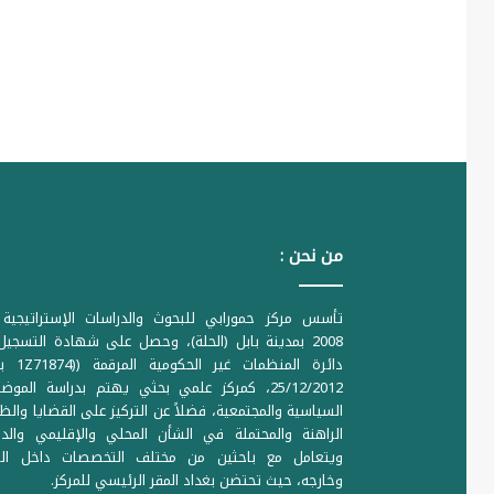
من نحن :
تأسس مركز حمورابي للبحوث والدراسات الإستراتيجية 
2008 بمدينة بابل (الحلة)، وحصل على شهادة التسجي
دائرة المنظمات غير ا
25/12/2012، كمركز علمي بحثي يهتم بدراسة الموض
السياسية والمجتمعية، فضلاً عن التركيز على القضايا والظ
الراهنة والمحتملة في الشأن المحلي والإقليمي والدو
ويتعامل مع باحثين من مختلف التخصصات داخل الع
وخارجه، حيث تحتضن بغداد المقر الرئيسي للمركز.