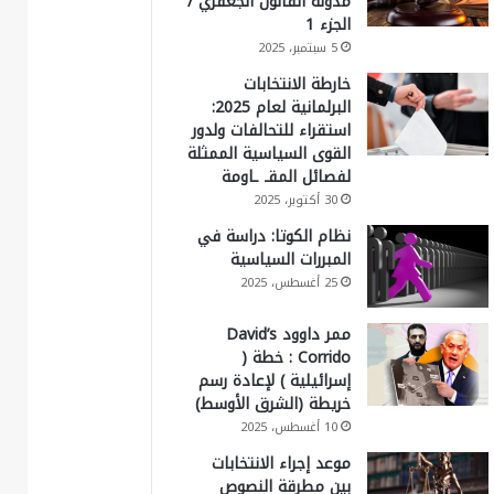
مدونة القانون الجعفري /
الجزء 1
5 سبتمبر، 2025
خارطة الانتخابات
البرلمانية لعام 2025:
استقراء للتحالفات ولدور
القوى السياسية الممثلة
لفصائل المقـ ـاومة
30 أكتوبر، 2025
نظام الكوتا: دراسة في
المبررات السياسية
25 أغسطس، 2025
ممر داوود David’s
Corrido : خطة (
إسرائيلية ) لإعادة رسم
خريطة (الشرق الأوسط)
10 أغسطس، 2025
موعد إجراء الانتخابات
بين مطرقة النصوص