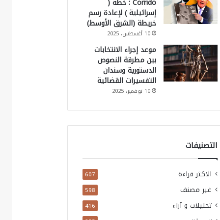
Corrido : خطة (
إسرائيلية ) لإعادة رسم
خريطة (الشرق الأوسط)
10 أغسطس، 2025
موعد إجراء الانتخابات
بين مطرقة النصوص
الدستورية وسندان
التفسيرات القضائية
10 نوفمبر، 2025
التصنيفات
الاكثر قراءة
607
غير مصنف
598
تحليلات و آراء
416