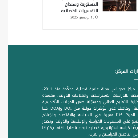
الدستورية وسندان
التفسيرات القضائية
10 نوفمبر، 2025
رات المركز:
يصدر مركز حمورابي مجلة علمية فصلية محكّمة منذ 2011،
ة بالدراسات الاستراتيجية والعلاقات الدولية، معتمدة
ارة التعليم العالي ومسجّلة ضمن المجلات الأكاديمية
الرصينة، وحاصلة على مؤشرات دولية مثل DOI وDOAJ. كما
المركز كتبًا مميزة في السياسة والاقتصاد والإعلام
تمع على المستويات العراقية والإقليمية والدولية. وتصدر
يضًا كراسة استراتيجية فصلية تبحث قضايا راهنة، يكتبها
من الباحثين العراقيين والعرب.