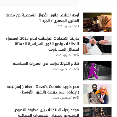
أوجه اختلاف قانون الأحوال الشخصية عن مدونة
القانون الجعفري / الجزء 1
5 سبتمبر، 2025
خارطة الانتخابات البرلمانية لعام 2025: استقراء
للتحالفات ولدور القوى السياسية الممثلة
لفصائل المقـ ـاومة
30 أكتوبر، 2025
نظام الكوتا: دراسة في المبررات السياسية
25 أغسطس، 2025
ممر داوود David’s Corrido : خطة ( إسرائيلية
) لإعادة رسم خريطة (الشرق الأوسط)
10 أغسطس، 2025
موعد إجراء الانتخابات بين مطرقة النصوص
الدستورية وسندان التفسيرات القضائية