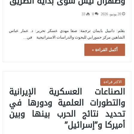
وطهران ليس سوى بداية الطريق
20 يونيو، 2026
0
33
بقلم: دانييل بايمان ترجمة: صفا مهدي عسكر تحرير: د. عمار عباس
الشاهين مركز حمورابي للبحوث والدراسات الاستراتيجية في…
أكمل القراءة »
الاكثر قراءة
الصناعات العسكرية الإيرانية
والتطورات العلمية ودورها في
تحديد نتائج الحرب بينها وبين
أميركا و”إسرائيل”