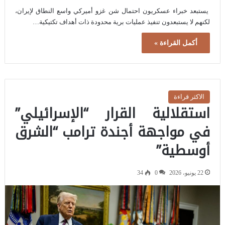
يستبعد خبراء عسكريون احتمال شن غزو أميركي واسع النطاق لإيران،
لكنهم لا يستبعدون تنفيذ عمليات برية محدودة ذات أهداف تكتيكية…
أكمل القراءة »
الاكثر قراءة
استقلالية القرار “الإسرائيلي”
في مواجهة أجندة ترامب “الشرق
أوسطية”
22 يونيو، 2026
0
34