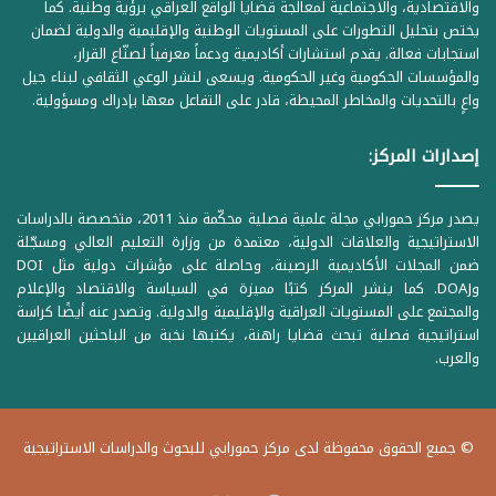
والاقتصادية، والاجتماعية لمعالجة قضايا الواقع العراقي برؤية وطنية. كما
يختص بتحليل التطورات على المستويات الوطنية والإقليمية والدولية لضمان
استجابات فعالة. يقدم استشارات أكاديمية ودعماً معرفياً لصنّاع القرار،
والمؤسسات الحكومية وغير الحكومية. ويسعى لنشر الوعي الثقافي لبناء جيل
واعٍ بالتحديات والمخاطر المحيطة، قادر على التفاعل معها بإدراك ومسؤولية.
إصدارات المركز:
يصدر مركز حمورابي مجلة علمية فصلية محكّمة منذ 2011، متخصصة بالدراسات
الاستراتيجية والعلاقات الدولية، معتمدة من وزارة التعليم العالي ومسجّلة
ضمن المجلات الأكاديمية الرصينة، وحاصلة على مؤشرات دولية مثل DOI
وDOAJ. كما ينشر المركز كتبًا مميزة في السياسة والاقتصاد والإعلام
والمجتمع على المستويات العراقية والإقليمية والدولية. وتصدر عنه أيضًا كراسة
استراتيجية فصلية تبحث قضايا راهنة، يكتبها نخبة من الباحثين العراقيين
والعرب.
© جميع الحقوق محفوظة لدى مركز حمورابي للبحوث والدراسات الاستراتيجية