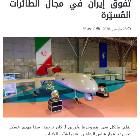
تفوق إيران في مجال الطائرات
المُسيّرة
25 مارس، 2026
0
56
بقلم: مايكل سي. هورويتزظ ولورين أ. كان ترجمة: صفا مهدي عسكر
تحرير: د. عمار عباس الشاهين عندما شنّت الولايات…