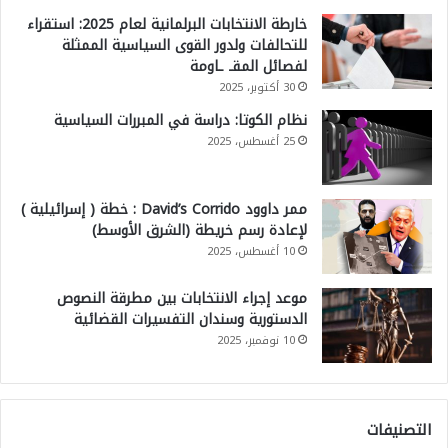
خارطة الانتخابات البرلمانية لعام 2025: استقراء
للتحالفات ولدور القوى السياسية الممثلة
لفصائل المقـ ـاومة
30 أكتوبر، 2025
نظام الكوتا: دراسة في المبررات السياسية
25 أغسطس، 2025
ممر داوود David’s Corrido : خطة ( إسرائيلية )
لإعادة رسم خريطة (الشرق الأوسط)
10 أغسطس، 2025
موعد إجراء الانتخابات بين مطرقة النصوص
الدستورية وسندان التفسيرات القضائية
10 نوفمبر، 2025
التصنيفات