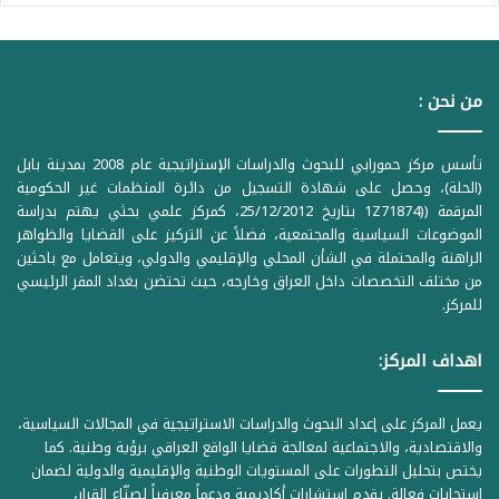
من نحن :
تأسس مركز حمورابي للبحوث والدراسات الإستراتيجية عام 2008 بمدينة بابل
(الحلة)، وحصل على شهادة التسجيل من دائرة المنظمات غير الحكومية
المرقمة ((1Z71874 بتاريخ 25/12/2012، كمركز علمي بحثي يهتم بدراسة
الموضوعات السياسية والمجتمعية، فضلاً عن التركيز على القضايا والظواهر
الراهنة والمحتملة في الشأن المحلي والإقليمي والدولي، ويتعامل مع باحثين
من مختلف التخصصات داخل العراق وخارجه، حيث تحتضن بغداد المقر الرئيسي
للمركز.
اهداف المركز:
يعمل المركز على إعداد البحوث والدراسات الاستراتيجية في المجالات السياسية،
والاقتصادية، والاجتماعية لمعالجة قضايا الواقع العراقي برؤية وطنية. كما
يختص بتحليل التطورات على المستويات الوطنية والإقليمية والدولية لضمان
استجابات فعالة. يقدم استشارات أكاديمية ودعماً معرفياً لصنّاع القرار،