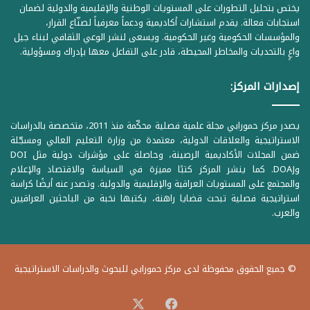
يختص بتحليل التطورات على المستويات الوطنية والإقليمية والدولية لضمان
استجابات فعالة. يقدم استشارات أكاديمية ودعماً معرفياً لصنّاع القرار،
والمؤسسات الحكومية وغير الحكومية. ويسعى لنشر الوعي الثقافي لبناء جيل
واعٍ بالتحديات والمخاطر المحيطة، قادر على التفاعل معها بإدراك ومسؤولية.
إصدارات المركز:
يصدر مركز حمورابي مجلة علمية فصلية محكّمة منذ 2011، متخصصة بالدراسات
الاستراتيجية والعلاقات الدولية، معتمدة من وزارة التعليم العالي ومسجّلة
ضمن المجلات الأكاديمية الرصينة، وحاصلة على مؤشرات دولية مثل DOI
وDOAJ. كما ينشر المركز كتبًا مميزة في السياسة والاقتصاد والإعلام
والمجتمع على المستويات العراقية والإقليمية والدولية. وتصدر عنه أيضًا كراسة
استراتيجية فصلية تبحث قضايا راهنة، يكتبها نخبة من الباحثين العراقيين
والعرب.
© جميع الحقوق محفوظة لدى مركز حمورابي للبحوث والدراسات الاستراتيجية
‫X
فيسبوك