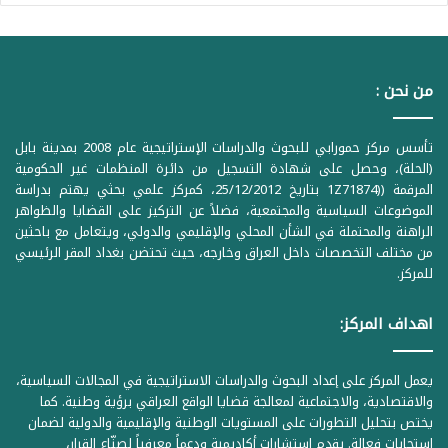
من نحن :
تأسس مركز حمورابي للبحوث والدراسات الإستراتيجية عام 2008 بمدينة بابل
(الحلة)، وحصل على شهادة التسجيل من دائرة المنظمات غير الحكومية
المرقمة ((1Z71874 بتاريخ 25/12/2012، كمركز علمي بحثي يهتم بدراسة
الموضوعات السياسية والمجتمعية، فضلاً عن التركيز على القضايا والظواهر
الراهنة والمحتملة في الشأن المحلي والإقليمي والدولي، ويتعامل مع باحثين
من مختلف التخصصات داخل العراق وخارجه، حيث تحتضن بغداد المقر الرئيسي
للمركز.
اهداف المركز:
يعمل المركز على إعداد البحوث والدراسات الاستراتيجية في المجالات السياسية،
والاقتصادية، والاجتماعية لمعالجة قضايا الواقع العراقي برؤية وطنية. كما
يختص بتحليل التطورات على المستويات الوطنية والإقليمية والدولية لضمان
استجابات فعالة. يقدم استشارات أكاديمية ودعماً معرفياً لصنّاع القرار،