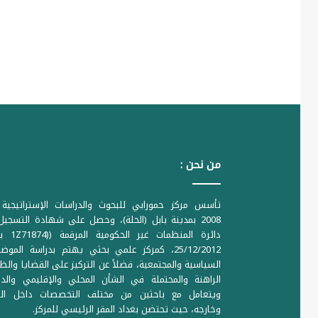
من نحن :
تأسس مركز حمورابي للبحوث والدراسات الإستراتيجية 
2008 بمدينة بابل (الحلة)، وحصل على شهادة التسجي
دائرة المنظمات غير ا
25/12/2012، كمركز علمي بحثي يهتم بدراسة الموض
السياسية والمجتمعية، فضلاً عن التركيز على القضايا والظ
الراهنة والمحتملة في الشأن المحلي والإقليمي والدو
ويتعامل مع باحثين من مختلف التخصصات داخل الع
وخارجه، حيث تحتضن بغداد المقر الرئيسي للمركز.