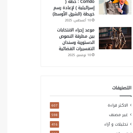
Corrido : خطة (
إسرائيلية ) لإعادة رسم
خريطة (الشرق الأوسط)
10 أغسطس، 2025
موعد إجراء الانتخابات
بين مطرقة النصوص
الدستورية وسندان
التفسيرات القضائية
10 نوفمبر، 2025
التصنيفات
الاكثر قراءة
607
غير مصنف
598
تحليلات و آراء
416