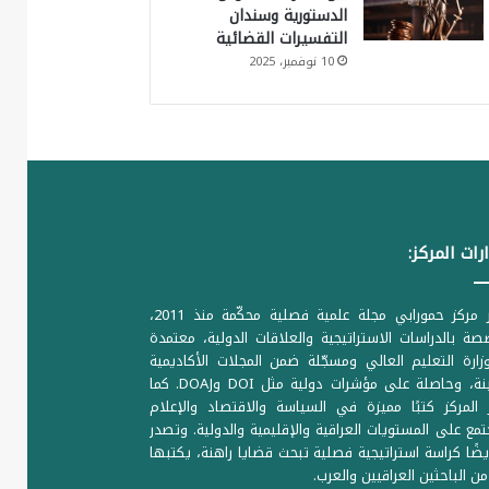
الدستورية وسندان
التفسيرات القضائية
10 نوفمبر، 2025
رات المركز:
يصدر مركز حمورابي مجلة علمية فصلية محكّمة منذ 2011،
ة بالدراسات الاستراتيجية والعلاقات الدولية، معتمدة
ارة التعليم العالي ومسجّلة ضمن المجلات الأكاديمية
الرصينة، وحاصلة على مؤشرات دولية مثل DOI وDOAJ. كما
المركز كتبًا مميزة في السياسة والاقتصاد والإعلام
تمع على المستويات العراقية والإقليمية والدولية. وتصدر
يضًا كراسة استراتيجية فصلية تبحث قضايا راهنة، يكتبها
من الباحثين العراقيين والعرب.