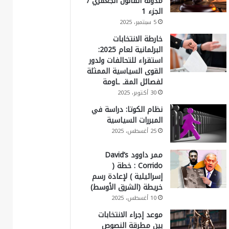
مدونة القانون الجعفري /
الجزء 1
5 سبتمبر، 2025
خارطة الانتخابات
البرلمانية لعام 2025:
استقراء للتحالفات ولدور
القوى السياسية الممثلة
لفصائل المقـ ـاومة
30 أكتوبر، 2025
نظام الكوتا: دراسة في
المبررات السياسية
25 أغسطس، 2025
ممر داوود David’s
Corrido : خطة (
إسرائيلية ) لإعادة رسم
خريطة (الشرق الأوسط)
10 أغسطس، 2025
موعد إجراء الانتخابات
بين مطرقة النصوص