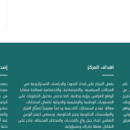
اهداف المركز:
إصدا
عام
يعمل المركز على إعداد البحوث والدراسات الاستراتيجية في
ل من
المجالات السياسية، والاقتصادية، والاجتماعية لمعالجة قضايا
متخصص
لحكومية المرقمة ((1Z71874 بتاريخ
الواقع العراقي برؤية وطنية. كما يختص بتحليل التطورات على
من وز
وعات
المستويات الوطنية والإقليمية والدولية لضمان استجابات
واهر
فعالة. يقدم استشارات أكاديمية ودعماً معرفياً لصنّاع القرار،
ينشر 
لي،
والمؤسسات الحكومية وغير الحكومية. ويسعى لنشر الوعي
والمج
راق
الثقافي لبناء جيل واعٍ بالتحديات والمخاطر المحيطة، قادر على
عنه أ
التفاعل معها بإدراك ومسؤولية.
نخبة 