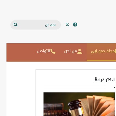
‫X
فيسبوك
بحث
عن
مجلة حمورابي
من نحن
للتواصل
الاكثر قراءةً