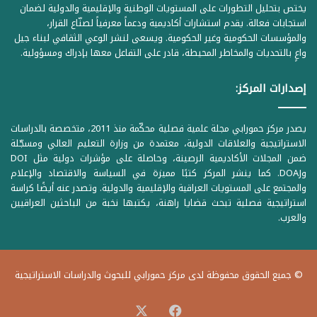
يختص بتحليل التطورات على المستويات الوطنية والإقليمية والدولية لضمان
استجابات فعالة. يقدم استشارات أكاديمية ودعماً معرفياً لصنّاع القرار،
والمؤسسات الحكومية وغير الحكومية. ويسعى لنشر الوعي الثقافي لبناء جيل
واعٍ بالتحديات والمخاطر المحيطة، قادر على التفاعل معها بإدراك ومسؤولية.
إصدارات المركز:
يصدر مركز حمورابي مجلة علمية فصلية محكّمة منذ 2011، متخصصة بالدراسات
الاستراتيجية والعلاقات الدولية، معتمدة من وزارة التعليم العالي ومسجّلة
ضمن المجلات الأكاديمية الرصينة، وحاصلة على مؤشرات دولية مثل DOI
وDOAJ. كما ينشر المركز كتبًا مميزة في السياسة والاقتصاد والإعلام
والمجتمع على المستويات العراقية والإقليمية والدولية. وتصدر عنه أيضًا كراسة
استراتيجية فصلية تبحث قضايا راهنة، يكتبها نخبة من الباحثين العراقيين
والعرب.
© جميع الحقوق محفوظة لدى مركز حمورابي للبحوث والدراسات الاستراتيجية
‫X
فيسبوك