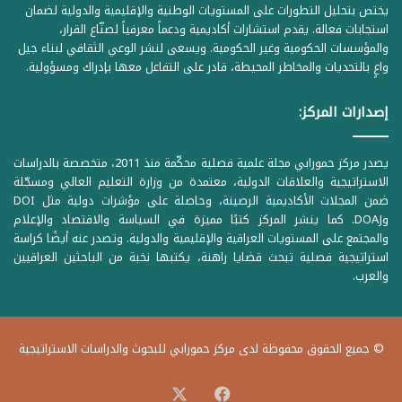
يختص بتحليل التطورات على المستويات الوطنية والإقليمية والدولية لضمان
استجابات فعالة. يقدم استشارات أكاديمية ودعماً معرفياً لصنّاع القرار،
والمؤسسات الحكومية وغير الحكومية. ويسعى لنشر الوعي الثقافي لبناء جيل
واعٍ بالتحديات والمخاطر المحيطة، قادر على التفاعل معها بإدراك ومسؤولية.
إصدارات المركز:
يصدر مركز حمورابي مجلة علمية فصلية محكّمة منذ 2011، متخصصة بالدراسات
الاستراتيجية والعلاقات الدولية، معتمدة من وزارة التعليم العالي ومسجّلة
ضمن المجلات الأكاديمية الرصينة، وحاصلة على مؤشرات دولية مثل DOI
وDOAJ. كما ينشر المركز كتبًا مميزة في السياسة والاقتصاد والإعلام
والمجتمع على المستويات العراقية والإقليمية والدولية. وتصدر عنه أيضًا كراسة
استراتيجية فصلية تبحث قضايا راهنة، يكتبها نخبة من الباحثين العراقيين
والعرب.
© جميع الحقوق محفوظة لدى مركز حمورابي للبحوث والدراسات الاستراتيجية
‫X
فيسبوك