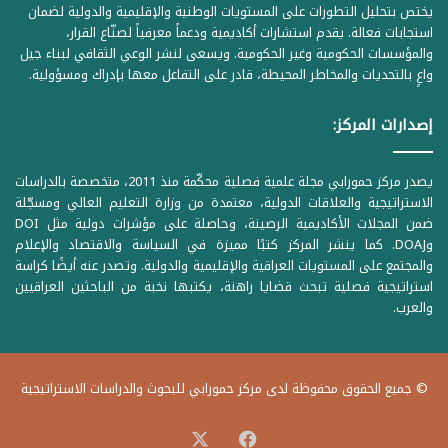
يختص بتحليل التطورات على المستويات الوطنية والإقليمية والدولية لضمان
استجابات فعالة. يقدم استشارات أكاديمية ودعماً معرفياً لصنّاع القرار،
والمؤسسات الحكومية وغير الحكومية. ويسعى لنشر الوعي الثقافي لبناء جيل
واعٍ بالتحديات والمخاطر المحيطة، قادر على التفاعل معها بإدراك ومسؤولية.
إصدارات المركز:
يصدر مركز حمورابي مجلة علمية فصلية محكّمة منذ 2011، متخصصة بالدراسات
الاستراتيجية والعلاقات الدولية، معتمدة من وزارة التعليم العالي ومسجّلة
ضمن المجلات الأكاديمية الرصينة، وحاصلة على مؤشرات دولية مثل DOI
وDOAJ. كما ينشر المركز كتبًا مميزة في السياسة والاقتصاد والإعلام
والمجتمع على المستويات العراقية والإقليمية والدولية. وتصدر عنه أيضًا كراسة
استراتيجية فصلية تبحث قضايا راهنة، يكتبها نخبة من الباحثين العراقيين
والعرب.
© جميع الحقوق محفوظة لدى مركز حمورابي للبحوث والدراسات الاستراتيجية
‫X
فيسبوك