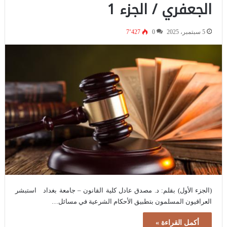
الجعفري / الجزء 1
5 سبتمبر، 2025
0
7٬427
(الجزء الأول) بقلم: د. مصدق عادل كلية القانون – جامعة بغداد استبشر
العراقيون المسلمون بتطبيق الأحكام الشرعية في مسائل…
أكمل القراءة »