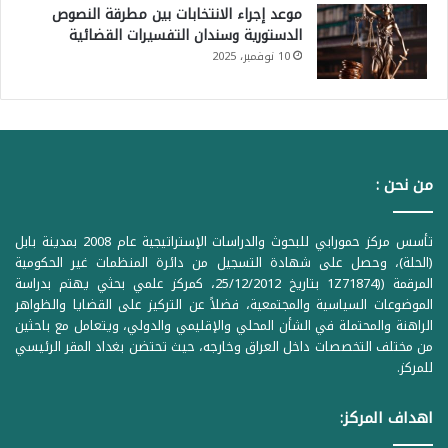
موعد إجراء الانتخابات بين مطرقة النصوص
الدستورية وسندان التفسيرات القضائية
10 نوفمبر، 2025
من نحن :
تأسس مركز حمورابي للبحوث والدراسات الإستراتيجية عام 2008 بمدينة بابل
(الحلة)، وحصل على شهادة التسجيل من دائرة المنظمات غير الحكومية
المرقمة ((1Z71874 بتاريخ 25/12/2012، كمركز علمي بحثي يهتم بدراسة
الموضوعات السياسية والمجتمعية، فضلاً عن التركيز على القضايا والظواهر
الراهنة والمحتملة في الشأن المحلي والإقليمي والدولي، ويتعامل مع باحثين
من مختلف التخصصات داخل العراق وخارجه، حيث تحتضن بغداد المقر الرئيسي
للمركز.
اهداف المركز: