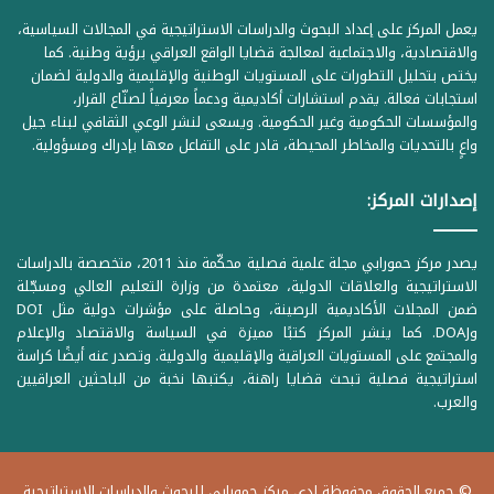
يعمل المركز على إعداد البحوث والدراسات الاستراتيجية في المجالات السياسية،
والاقتصادية، والاجتماعية لمعالجة قضايا الواقع العراقي برؤية وطنية. كما
يختص بتحليل التطورات على المستويات الوطنية والإقليمية والدولية لضمان
استجابات فعالة. يقدم استشارات أكاديمية ودعماً معرفياً لصنّاع القرار،
والمؤسسات الحكومية وغير الحكومية. ويسعى لنشر الوعي الثقافي لبناء جيل
واعٍ بالتحديات والمخاطر المحيطة، قادر على التفاعل معها بإدراك ومسؤولية.
إصدارات المركز:
يصدر مركز حمورابي مجلة علمية فصلية محكّمة منذ 2011، متخصصة بالدراسات
الاستراتيجية والعلاقات الدولية، معتمدة من وزارة التعليم العالي ومسجّلة
ضمن المجلات الأكاديمية الرصينة، وحاصلة على مؤشرات دولية مثل DOI
وDOAJ. كما ينشر المركز كتبًا مميزة في السياسة والاقتصاد والإعلام
والمجتمع على المستويات العراقية والإقليمية والدولية. وتصدر عنه أيضًا كراسة
استراتيجية فصلية تبحث قضايا راهنة، يكتبها نخبة من الباحثين العراقيين
والعرب.
© جميع الحقوق محفوظة لدى مركز حمورابي للبحوث والدراسات الاستراتيجية