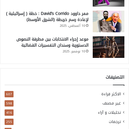
ممر داوود David’s Corrido : خطة ( إسرائيلية )
لإعادة رسم خريطة (الشرق الأوسط)
10 أغسطس، 2025
موعد إجراء الانتخابات بين مطرقة النصوص
الدستورية وسندان التفسيرات القضائية
10 نوفمبر، 2025
التصنيفات
الاكثر قراءة
607
غير مصنف
598
تحليلات و آراء
416
ترجمات
255