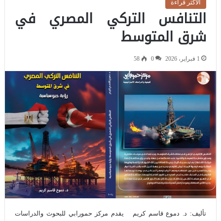
الاكثر قراءة
التنافس التركي المصري في
شرق المتوسط
1 فبراير، 2026
0
58
تأليف: د. دموع قاسم كريم يقدم مركز حمورابي للبحوث والدراسات