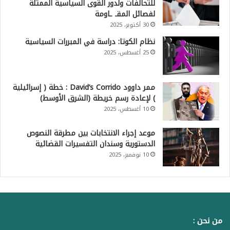
للتحالفات ولدور القوى السياسية الممثلة
لفصائل المقـ ـاومة
30 أكتوبر، 2025
نظام الكوتا: دراسة في المبررات السياسية
25 أغسطس، 2025
ممر داوود David’s Corrido : خطة ( إسرائيلية
) لإعادة رسم خريطة (الشرق الأوسط)
10 أغسطس، 2025
موعد إجراء الانتخابات بين مطرقة النصوص
الدستورية وسندان التفسيرات القضائية
10 نوفمبر، 2025
من نحن :