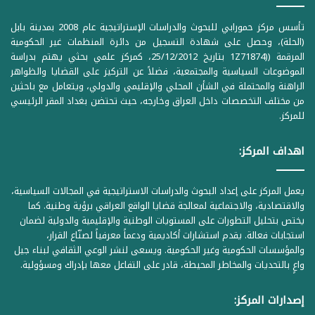
تأسس مركز حمورابي للبحوث والدراسات الإستراتيجية عام 2008 بمدينة بابل
(الحلة)، وحصل على شهادة التسجيل من دائرة المنظمات غير الحكومية
المرقمة ((1Z71874 بتاريخ 25/12/2012، كمركز علمي بحثي يهتم بدراسة
الموضوعات السياسية والمجتمعية، فضلاً عن التركيز على القضايا والظواهر
الراهنة والمحتملة في الشأن المحلي والإقليمي والدولي، ويتعامل مع باحثين
من مختلف التخصصات داخل العراق وخارجه، حيث تحتضن بغداد المقر الرئيسي
للمركز.
اهداف المركز:
يعمل المركز على إعداد البحوث والدراسات الاستراتيجية في المجالات السياسية،
والاقتصادية، والاجتماعية لمعالجة قضايا الواقع العراقي برؤية وطنية. كما
يختص بتحليل التطورات على المستويات الوطنية والإقليمية والدولية لضمان
استجابات فعالة. يقدم استشارات أكاديمية ودعماً معرفياً لصنّاع القرار،
والمؤسسات الحكومية وغير الحكومية. ويسعى لنشر الوعي الثقافي لبناء جيل
واعٍ بالتحديات والمخاطر المحيطة، قادر على التفاعل معها بإدراك ومسؤولية.
إصدارات المركز: