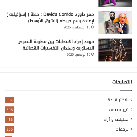
ممر داوود David’s Corrido : خطة ( إسرائيلية )
لإعادة رسم خريطة (الشرق الأوسط)
10 أغسطس، 2025
موعد إجراء الانتخابات بين مطرقة النصوص
الدستورية وسندان التفسيرات القضائية
10 نوفمبر، 2025
التصنيفات
الاكثر قراءة
607
غير مصنف
598
تحليلات و آراء
416
ترجمات
255