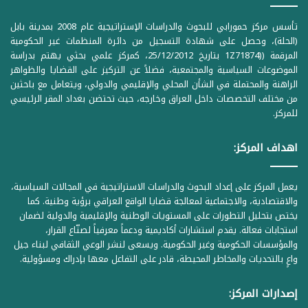
تأسس مركز حمورابي للبحوث والدراسات الإستراتيجية عام 2008 بمدينة بابل
(الحلة)، وحصل على شهادة التسجيل من دائرة المنظمات غير الحكومية
المرقمة ((1Z71874 بتاريخ 25/12/2012، كمركز علمي بحثي يهتم بدراسة
الموضوعات السياسية والمجتمعية، فضلاً عن التركيز على القضايا والظواهر
الراهنة والمحتملة في الشأن المحلي والإقليمي والدولي، ويتعامل مع باحثين
من مختلف التخصصات داخل العراق وخارجه، حيث تحتضن بغداد المقر الرئيسي
للمركز.
اهداف المركز:
يعمل المركز على إعداد البحوث والدراسات الاستراتيجية في المجالات السياسية،
والاقتصادية، والاجتماعية لمعالجة قضايا الواقع العراقي برؤية وطنية. كما
يختص بتحليل التطورات على المستويات الوطنية والإقليمية والدولية لضمان
استجابات فعالة. يقدم استشارات أكاديمية ودعماً معرفياً لصنّاع القرار،
والمؤسسات الحكومية وغير الحكومية. ويسعى لنشر الوعي الثقافي لبناء جيل
واعٍ بالتحديات والمخاطر المحيطة، قادر على التفاعل معها بإدراك ومسؤولية.
إصدارات المركز: