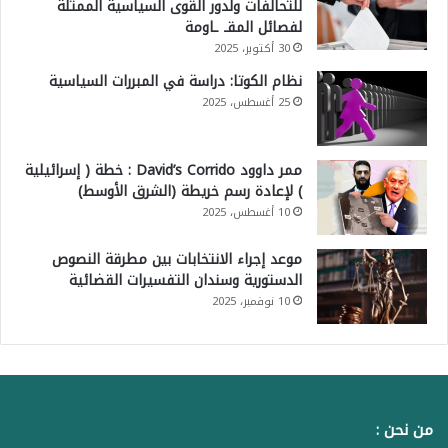
للتحالفات ولدور القوى السياسية الممثلة
لفصائل المقـ ـاومة
30 أكتوبر، 2025
نظام الكوتا: دراسة في المبررات السياسية
25 أغسطس، 2025
ممر داوود David’s Corrido : خطة ( إسرائيلية
) لإعادة رسم خريطة (الشرق الأوسط)
10 أغسطس، 2025
موعد إجراء الانتخابات بين مطرقة النصوص
الدستورية وسندان التفسيرات القضائية
10 نوفمبر، 2025
من نحن :