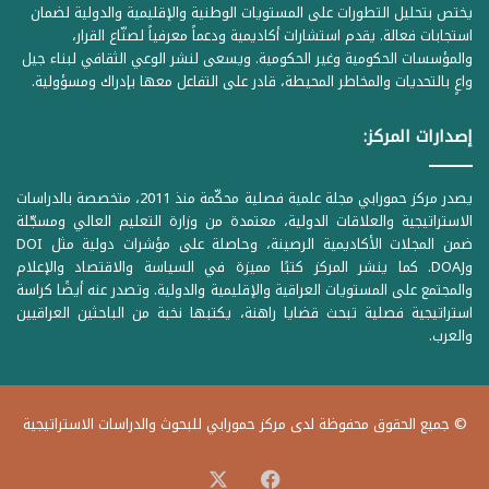
يختص بتحليل التطورات على المستويات الوطنية والإقليمية والدولية لضمان
استجابات فعالة. يقدم استشارات أكاديمية ودعماً معرفياً لصنّاع القرار،
والمؤسسات الحكومية وغير الحكومية. ويسعى لنشر الوعي الثقافي لبناء جيل
واعٍ بالتحديات والمخاطر المحيطة، قادر على التفاعل معها بإدراك ومسؤولية.
إصدارات المركز:
يصدر مركز حمورابي مجلة علمية فصلية محكّمة منذ 2011، متخصصة بالدراسات
الاستراتيجية والعلاقات الدولية، معتمدة من وزارة التعليم العالي ومسجّلة
ضمن المجلات الأكاديمية الرصينة، وحاصلة على مؤشرات دولية مثل DOI
وDOAJ. كما ينشر المركز كتبًا مميزة في السياسة والاقتصاد والإعلام
والمجتمع على المستويات العراقية والإقليمية والدولية. وتصدر عنه أيضًا كراسة
استراتيجية فصلية تبحث قضايا راهنة، يكتبها نخبة من الباحثين العراقيين
والعرب.
© جميع الحقوق محفوظة لدى مركز حمورابي للبحوث والدراسات الاستراتيجية
‫X
فيسبوك