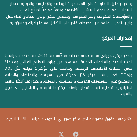
يختص بتحليل التطورات على المستويات الوطنية والإقليمية والدولية لضمان
استجابات فعالة. يقدم استشارات أكاديمية ودعماً معرفياً لصنّاع القرار،
والمؤسسات الحكومية وغير الحكومية. ويسعى لنشر الوعي الثقافي لبناء جيل
واعٍ بالتحديات والمخاطر المحيطة، قادر على التفاعل معها بإدراك ومسؤولية.
إصدارات المركز:
يصدر مركز حمورابي مجلة علمية فصلية محكّمة منذ 2011، متخصصة بالدراسات
الاستراتيجية والعلاقات الدولية، معتمدة من وزارة التعليم العالي ومسجّلة
ضمن المجلات الأكاديمية الرصينة، وحاصلة على مؤشرات دولية مثل DOI
وDOAJ. كما ينشر المركز كتبًا مميزة في السياسة والاقتصاد والإعلام
والمجتمع على المستويات العراقية والإقليمية والدولية. وتصدر عنه أيضًا كراسة
استراتيجية فصلية تبحث قضايا راهنة، يكتبها نخبة من الباحثين العراقيين
والعرب.
© جميع الحقوق محفوظة لدى مركز حمورابي للبحوث والدراسات الاستراتيجية
‫X
فيسبوك