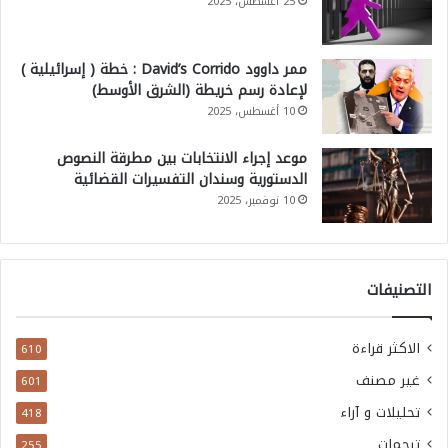
25 أغسطس، 2025
ممر داوود David’s Corrido : خطة ( إسرائيلية )
لإعادة رسم خريطة (الشرق الأوسط)
10 أغسطس، 2025
موعد إجراء الانتخابات بين مطرقة النصوص
الدستورية وسندان التفسيرات القضائية
10 نوفمبر، 2025
التصنيفات
الاكثر قراءة
610
غير مصنف
601
تحليلات و آراء
418
ترجمات
255