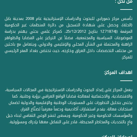
من نحن :
تأسس مركز حمورابي للبحوث والدراسات الإستراتيجية عام 2008 بمدينة بابل
(الحلة)، وحصل على شهادة التسجيل من دائرة المنظمات غير الحكومية
المرقمة ((1Z71874 بتاريخ 25/12/2012، كمركز علمي بحثي يهتم بدراسة
الموضوعات السياسية والمجتمعية، فضلاً عن التركيز على القضايا والظواهر
الراهنة والمحتملة في الشأن المحلي والإقليمي والدولي، ويتعامل مع باحثين
من مختلف التخصصات داخل العراق وخارجه، حيث تحتضن بغداد المقر الرئيسي
للمركز.
اهداف المركز:
يعمل المركز على إعداد البحوث والدراسات الاستراتيجية في المجالات السياسية،
والاقتصادية، والاجتماعية لمعالجة قضايا الواقع العراقي برؤية وطنية. كما
يختص بتحليل التطورات على المستويات الوطنية والإقليمية والدولية لضمان
استجابات فعالة. يقدم استشارات أكاديمية ودعماً معرفياً لصنّاع القرار،
والمؤسسات الحكومية وغير الحكومية. ويسعى لنشر الوعي الثقافي لبناء جيل
واعٍ بالتحديات والمخاطر المحيطة، قادر على التفاعل معها بإدراك ومسؤولية.