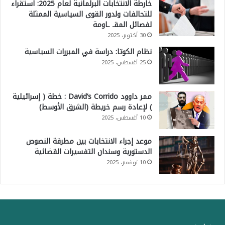
خارطة الانتخابات البرلمانية لعام 2025: استقراء
للتحالفات ولدور القوى السياسية الممثلة
لفصائل المقـ ـاومة
30 أكتوبر، 2025
نظام الكوتا: دراسة في المبررات السياسية
25 أغسطس، 2025
ممر داوود David’s Corrido : خطة ( إسرائيلية
) لإعادة رسم خريطة (الشرق الأوسط)
10 أغسطس، 2025
موعد إجراء الانتخابات بين مطرقة النصوص
الدستورية وسندان التفسيرات القضائية
10 نوفمبر، 2025