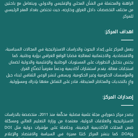
الراهنة والمحتملة في الشأن المحلي والإقليمي والدولي، ويتعامل مع باحثين
من مختلف التخصصات داخل العراق وخارجه، حيث تحتضن بغداد المقر الرئيسي
للمركز.
اهداف المركز:
يعمل المركز على إعداد البحوث والدراسات الاستراتيجية في المجالات السياسية،
والاقتصادية، والاجتماعية لمعالجة قضايا الواقع العراقي برؤية وطنية. كما
يختص بتحليل التطورات على المستويات الوطنية والإقليمية والدولية لضمان
استجابات فعالة. يقدم استشارات أكاديمية ودعماً معرفياً لصنّاع القرار،
والمؤسسات الحكومية وغير الحكومية. ويسعى لنشر الوعي الثقافي لبناء جيل
واعٍ بالتحديات والمخاطر المحيطة، قادر على التفاعل معها بإدراك ومسؤولية.
إصدارات المركز:
يصدر مركز حمورابي مجلة علمية فصلية محكّمة منذ 2011، متخصصة بالدراسات
الاستراتيجية والعلاقات الدولية، معتمدة من وزارة التعليم العالي ومسجّلة
ضمن المجلات الأكاديمية الرصينة، وحاصلة على مؤشرات دولية مثل DOI
وDOAJ. كما ينشر المركز كتبًا مميزة في السياسة والاقتصاد والإعلام