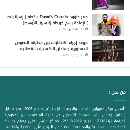
ممر داوود David’s Corrido : خطة ( إسرائيلية
) لإعادة رسم خريطة (الشرق الأوسط)
10 أغسطس، 2025
موعد إجراء الانتخابات بين مطرقة النصوص
الدستورية وسندان التفسيرات القضائية
10 نوفمبر، 2025
من نحن :
تأسس مركز حمورابي للبحوث والدراسات الإستراتيجية عام 2008 بمدينة بابل
(الحلة)، وحصل على شهادة التسجيل من دائرة المنظمات غير الحكومية
المرقمة ((1Z71874 بتاريخ 25/12/2012، كمركز علمي بحثي يهتم بدراسة
الموضوعات السياسية والمجتمعية، فضلاً عن التركيز على القضايا والظواهر