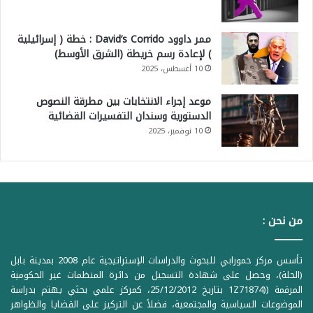
ممر داوود David’s Corrido : خطة ( إسرائيلية
) لإعادة رسم خريطة (الشرق الأوسط)
10 أغسطس، 2025
موعد إجراء الانتخابات بين مطرقة النصوص
الدستورية وسندان التفسيرات القضائية
10 نوفمبر، 2025
من نحن :
تأسس مركز حمورابي للبحوث والدراسات الإستراتيجية عام 2008 بمدينة بابل
(الحلة)، وحصل على شهادة التسجيل من دائرة المنظمات غير الحكومية
المرقمة ((1Z71874 بتاريخ 25/12/2012، كمركز علمي بحثي يهتم بدراسة
الموضوعات السياسية والمجتمعية، فضلاً عن التركيز على القضايا والظواهر