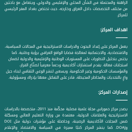
الراهنة والمحتملة في الشأن المحلي والإقليمي والدولي، ويتعامل مع باحثين
من مختلف التخصصات داخل العراق وخارجه، حيث تحتضن بغداد المقر الرئيسي
للمركز.
اهداف المركز:
يعمل المركز على إعداد البحوث والدراسات الاستراتيجية في المجالات السياسية،
والاقتصادية، والاجتماعية لمعالجة قضايا الواقع العراقي برؤية وطنية. كما
يختص بتحليل التطورات على المستويات الوطنية والإقليمية والدولية لضمان
استجابات فعالة. يقدم استشارات أكاديمية ودعماً معرفياً لصنّاع القرار،
والمؤسسات الحكومية وغير الحكومية. ويسعى لنشر الوعي الثقافي لبناء جيل
واعٍ بالتحديات والمخاطر المحيطة، قادر على التفاعل معها بإدراك ومسؤولية.
إصدارات المركز:
يصدر مركز حمورابي مجلة علمية فصلية محكّمة منذ 2011، متخصصة بالدراسات
الاستراتيجية والعلاقات الدولية، معتمدة من وزارة التعليم العالي ومسجّلة
ضمن المجلات الأكاديمية الرصينة، وحاصلة على مؤشرات دولية مثل DOI
وDOAJ. كما ينشر المركز كتبًا مميزة في السياسة والاقتصاد والإعلام