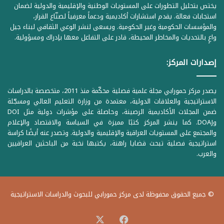
يختص بتحليل التطورات على المستويات الوطنية والإقليمية والدولية لضمان
استجابات فعالة. يقدم استشارات أكاديمية ودعماً معرفياً لصنّاع القرار،
والمؤسسات الحكومية وغير الحكومية. ويسعى لنشر الوعي الثقافي لبناء جيل
واعٍ بالتحديات والمخاطر المحيطة، قادر على التفاعل معها بإدراك ومسؤولية.
إصدارات المركز:
يصدر مركز حمورابي مجلة علمية فصلية محكّمة منذ 2011، متخصصة بالدراسات
الاستراتيجية والعلاقات الدولية، معتمدة من وزارة التعليم العالي ومسجّلة
ضمن المجلات الأكاديمية الرصينة، وحاصلة على مؤشرات دولية مثل DOI
وDOAJ. كما ينشر المركز كتبًا مميزة في السياسة والاقتصاد والإعلام
والمجتمع على المستويات العراقية والإقليمية والدولية. وتصدر عنه أيضًا كراسة
استراتيجية فصلية تبحث قضايا راهنة، يكتبها نخبة من الباحثين العراقيين
والعرب.
© جميع الحقوق محفوظة لدى مركز حمورابي للبحوث والدراسات الاستراتيجية
‫X
فيسبوك