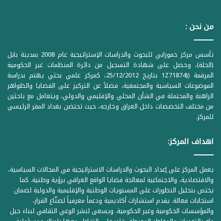
من نحن :
تأسس مركز حمورابي للبحوث والدراسات الإستراتيجية عام 2008 بمدينة بابل
(الحلة)، وحصل على شهادة التسجيل من دائرة المنظمات غير الحكومية
المرقمة ((1Z71874 بتاريخ 25/12/2012، كمركز علمي بحثي يهتم بدراسة
الموضوعات السياسية والمجتمعية، فضلاً عن التركيز على القضايا والظواهر
الراهنة والمحتملة في الشأن المحلي والإقليمي والدولي، ويتعامل مع باحثين
من مختلف التخصصات داخل العراق وخارجه، حيث تحتضن بغداد المقر الرئيسي
للمركز.
اهداف المركز:
يعمل المركز على إعداد البحوث والدراسات الاستراتيجية في المجالات السياسية،
والاقتصادية، والاجتماعية لمعالجة قضايا الواقع العراقي برؤية وطنية. كما
يختص بتحليل التطورات على المستويات الوطنية والإقليمية والدولية لضمان
استجابات فعالة. يقدم استشارات أكاديمية ودعماً معرفياً لصنّاع القرار،
والمؤسسات الحكومية وغير الحكومية. ويسعى لنشر الوعي الثقافي لبناء جيل