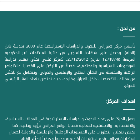
من نحن :
تأسس مركز حمورابي للبحوث والدراسات الإستراتيجية عام 2008 بمدينة بابل
(الحلة)، وحصل على شهادة التسجيل من دائرة المنظمات غير الحكومية
المرقمة ((1Z71874 بتاريخ 25/12/2012، كمركز علمي بحثي يهتم بدراسة
الموضوعات السياسية والمجتمعية، فضلاً عن التركيز على القضايا والظواهر
الراهنة والمحتملة في الشأن المحلي والإقليمي والدولي، ويتعامل مع باحثين
من مختلف التخصصات داخل العراق وخارجه، حيث تحتضن بغداد المقر الرئيسي
للمركز.
اهداف المركز:
يعمل المركز على إعداد البحوث والدراسات الاستراتيجية في المجالات السياسية،
والاقتصادية، والاجتماعية لمعالجة قضايا الواقع العراقي برؤية وطنية. كما
يختص بتحليل التطورات على المستويات الوطنية والإقليمية والدولية لضمان
استجابات فعالة. يقدم استشارات أكاديمية ودعماً معرفياً لصنّاع القرار،