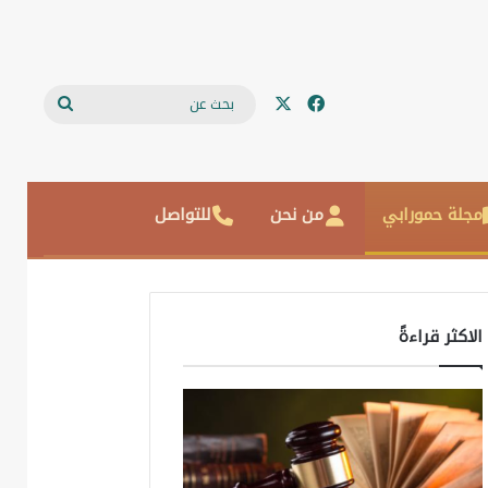
‫X
فيسبوك
بحث
عن
مجلة حمورابي
من نحن
للتواصل
الاكثر قراءةً