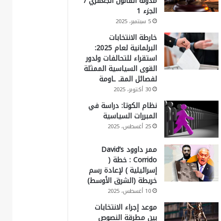
مدونة القانون الجعفري /
الجزء 1
5 سبتمبر، 2025
خارطة الانتخابات
البرلمانية لعام 2025:
استقراء للتحالفات ولدور
القوى السياسية الممثلة
لفصائل المقـ ـاومة
30 أكتوبر، 2025
نظام الكوتا: دراسة في
المبررات السياسية
25 أغسطس، 2025
ممر داوود David’s
Corrido : خطة (
إسرائيلية ) لإعادة رسم
خريطة (الشرق الأوسط)
10 أغسطس، 2025
موعد إجراء الانتخابات
بين مطرقة النصوص