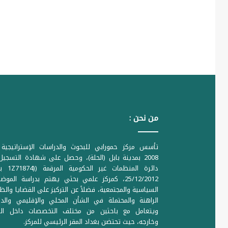
من نحن :
تأسس مركز حمورابي للبحوث والدراسات الإستراتيجية 
2008 بمدينة بابل (الحلة)، وحصل على شهادة التسجي
دائرة المنظمات غير ا
25/12/2012، كمركز علمي بحثي يهتم بدراسة الموض
السياسية والمجتمعية، فضلاً عن التركيز على القضايا والظ
الراهنة والمحتملة في الشأن المحلي والإقليمي والدو
ويتعامل مع باحثين من مختلف التخصصات داخل الع
وخارجه، حيث تحتضن بغداد المقر الرئيسي للمركز.