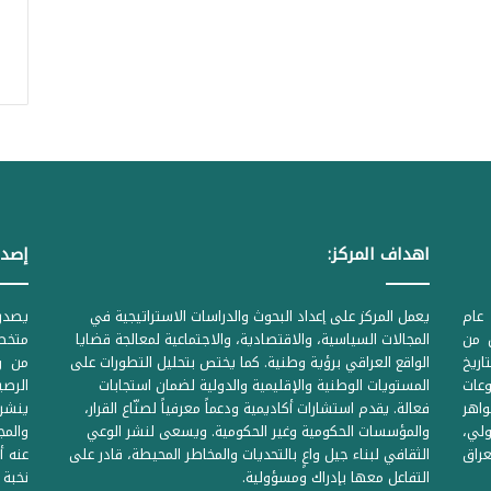
اهداف المركز:
إصدا
عام
يعمل المركز على إعداد البحوث والدراسات الاستراتيجية في
ل من
المجالات السياسية، والاقتصادية، والاجتماعية لمعالجة قضايا
متخصص
لحكومية المرقمة ((1Z71874 بتاريخ
الواقع العراقي برؤية وطنية. كما يختص بتحليل التطورات على
من وز
وعات
المستويات الوطنية والإقليمية والدولية لضمان استجابات
واهر
فعالة. يقدم استشارات أكاديمية ودعماً معرفياً لصنّاع القرار،
ينشر 
لي،
والمؤسسات الحكومية وغير الحكومية. ويسعى لنشر الوعي
والمج
راق
الثقافي لبناء جيل واعٍ بالتحديات والمخاطر المحيطة، قادر على
عنه أ
التفاعل معها بإدراك ومسؤولية.
نخبة 