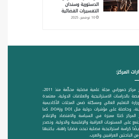
الدستورية وسندان
التفسيرات القضائية
10 نوفمبر، 2025
رات المركز:
يصدر مركز حمورابي مجلة علمية فصلية محكّمة منذ 2011،
ة بالدراسات الاستراتيجية والعلاقات الدولية، معتمدة
ارة التعليم العالي ومسجّلة ضمن المجلات الأكاديمية
الرصينة، وحاصلة على مؤشرات دولية مثل DOI وDOAJ. كما
المركز كتبًا مميزة في السياسة والاقتصاد والإعلام
تمع على المستويات العراقية والإقليمية والدولية. وتصدر
يضًا كراسة استراتيجية فصلية تبحث قضايا راهنة، يكتبها
من الباحثين العراقيين والعرب.