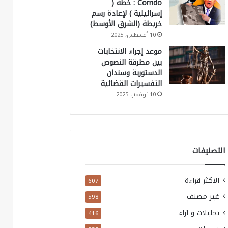
Corrido : خطة (
إسرائيلية ) لإعادة رسم
خريطة (الشرق الأوسط)
10 أغسطس، 2025
موعد إجراء الانتخابات
بين مطرقة النصوص
الدستورية وسندان
التفسيرات القضائية
10 نوفمبر، 2025
التصنيفات
الاكثر قراءة
607
غير مصنف
598
تحليلات و آراء
416