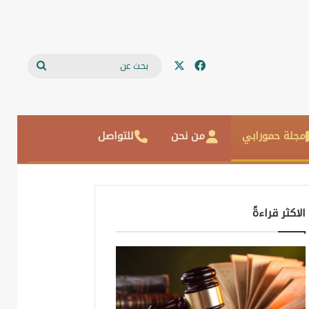
‫X
فيسبوك
بحث
عن
مجلة حمورابي
من نحن
للتواصل
الاكثر قراءةً