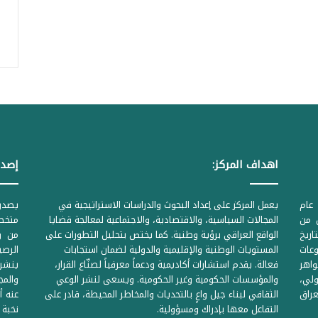
اهداف المركز:
إصدا
عام
يعمل المركز على إعداد البحوث والدراسات الاستراتيجية في
ل من
المجالات السياسية، والاقتصادية، والاجتماعية لمعالجة قضايا
متخصص
لحكومية المرقمة ((1Z71874 بتاريخ
الواقع العراقي برؤية وطنية. كما يختص بتحليل التطورات على
من وز
وعات
المستويات الوطنية والإقليمية والدولية لضمان استجابات
واهر
فعالة. يقدم استشارات أكاديمية ودعماً معرفياً لصنّاع القرار،
ينشر 
لي،
والمؤسسات الحكومية وغير الحكومية. ويسعى لنشر الوعي
والمج
راق
الثقافي لبناء جيل واعٍ بالتحديات والمخاطر المحيطة، قادر على
عنه أ
التفاعل معها بإدراك ومسؤولية.
نخبة 