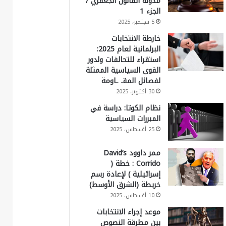
مدونة القانون الجعفري /
الجزء 1
5 سبتمبر، 2025
خارطة الانتخابات
البرلمانية لعام 2025:
استقراء للتحالفات ولدور
القوى السياسية الممثلة
لفصائل المقـ ـاومة
30 أكتوبر، 2025
نظام الكوتا: دراسة في
المبررات السياسية
25 أغسطس، 2025
ممر داوود David’s
Corrido : خطة (
إسرائيلية ) لإعادة رسم
خريطة (الشرق الأوسط)
10 أغسطس، 2025
موعد إجراء الانتخابات
بين مطرقة النصوص