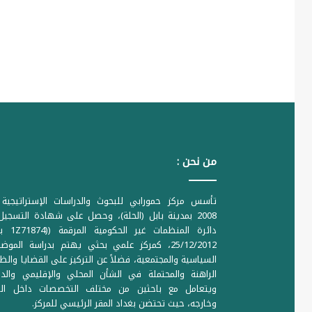
من نحن :
تأسس مركز حمورابي للبحوث والدراسات الإستراتيجية 
2008 بمدينة بابل (الحلة)، وحصل على شهادة التسجي
دائرة المنظمات غير ا
25/12/2012، كمركز علمي بحثي يهتم بدراسة الموض
السياسية والمجتمعية، فضلاً عن التركيز على القضايا والظ
الراهنة والمحتملة في الشأن المحلي والإقليمي والدو
ويتعامل مع باحثين من مختلف التخصصات داخل الع
وخارجه، حيث تحتضن بغداد المقر الرئيسي للمركز.