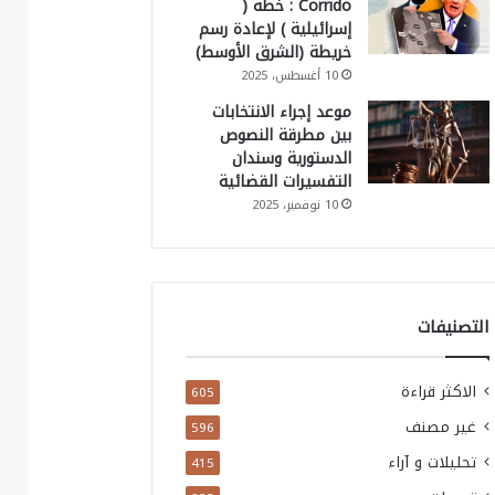
Corrido : خطة (
إسرائيلية ) لإعادة رسم
خريطة (الشرق الأوسط)
10 أغسطس، 2025
موعد إجراء الانتخابات
بين مطرقة النصوص
الدستورية وسندان
التفسيرات القضائية
10 نوفمبر، 2025
التصنيفات
الاكثر قراءة
605
غير مصنف
596
تحليلات و آراء
415