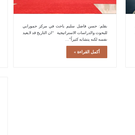
بقلم: حسن فاضل سليم باحث في مركز حمورابي
للبحوث والدراسات الاستراتيجية “ان التاريخ قد لايعيد
نفسه لكنه يتشابه كثيراً”…
أكمل القراءة »