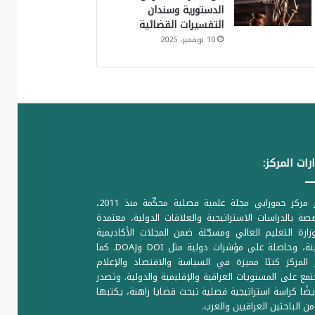
الدستورية وسندان
التفسيرات القضائية
10 نوفمبر، 2025
رات المركز:
يصدر مركز حمورابي مجلة علمية فصلية محكّمة منذ 2011،
ة بالدراسات الاستراتيجية والعلاقات الدولية، معتمدة
ارة التعليم العالي ومسجّلة ضمن المجلات الأكاديمية
الرصينة، وحاصلة على مؤشرات دولية مثل DOI وDOAJ. كما
المركز كتبًا مميزة في السياسة والاقتصاد والإعلام
تمع على المستويات العراقية والإقليمية والدولية. وتصدر
يضًا كراسة استراتيجية فصلية تبحث قضايا راهنة، يكتبها
من الباحثين العراقيين والعرب.