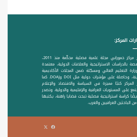
رات المركز:
يصدر مركز حمورابي مجلة علمية فصلية محكّمة منذ 2011،
ة بالدراسات الاستراتيجية والعلاقات الدولية، معتمدة
ارة التعليم العالي ومسجّلة ضمن المجلات الأكاديمية
الرصينة، وحاصلة على مؤشرات دولية مثل DOI وDOAJ. كما
المركز كتبًا مميزة في السياسة والاقتصاد والإعلام
تمع على المستويات العراقية والإقليمية والدولية. وتصدر
يضًا كراسة استراتيجية فصلية تبحث قضايا راهنة، يكتبها
من الباحثين العراقيين والعرب.
‫X
فيسبوك