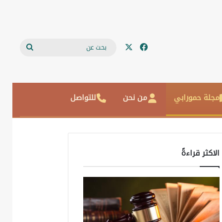
‫X
فيسبوك
بحث
عن
مجلة حمورابي
من نحن
للتواصل
الاكثر قراءةً