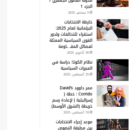
مدونة القانون الجعفري /
الجزء 1
5 سبتمبر، 2025
خارطة الانتخابات
البرلمانية لعام 2025:
استقراء للتحالفات ولدور
القوى السياسية الممثلة
لفصائل المقـ ـاومة
30 أكتوبر، 2025
نظام الكوتا: دراسة في
المبررات السياسية
25 أغسطس، 2025
ممر داوود David’s
Corrido : خطة (
إسرائيلية ) لإعادة رسم
خريطة (الشرق الأوسط)
10 أغسطس، 2025
موعد إجراء الانتخابات
بين مطرقة النصوص