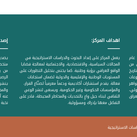
اهداف المركز:
إصدا
عام
يعمل المركز على إعداد البحوث والدراسات الاستراتيجية في
ل من
المجالات السياسية، والاقتصادية، والاجتماعية لمعالجة قضايا
متخصص
لحكومية المرقمة ((1Z71874 بتاريخ
الواقع العراقي برؤية وطنية. كما يختص بتحليل التطورات على
من وز
وعات
المستويات الوطنية والإقليمية والدولية لضمان استجابات
واهر
فعالة. يقدم استشارات أكاديمية ودعماً معرفياً لصنّاع القرار،
ينشر 
لي،
والمؤسسات الحكومية وغير الحكومية. ويسعى لنشر الوعي
والمج
راق
الثقافي لبناء جيل واعٍ بالتحديات والمخاطر المحيطة، قادر على
عنه أ
التفاعل معها بإدراك ومسؤولية.
نخبة 
ات الاستراتيجية