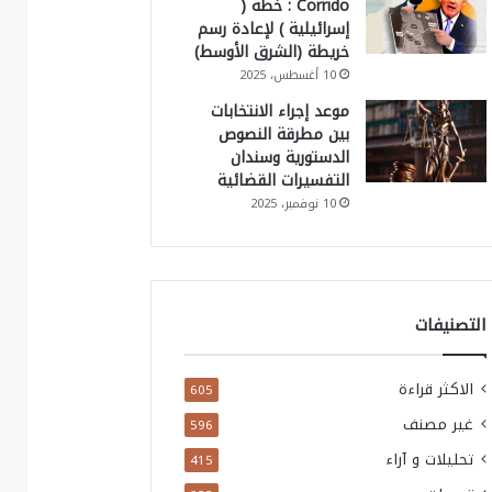
Corrido : خطة (
إسرائيلية ) لإعادة رسم
خريطة (الشرق الأوسط)
10 أغسطس، 2025
موعد إجراء الانتخابات
بين مطرقة النصوص
الدستورية وسندان
التفسيرات القضائية
10 نوفمبر، 2025
التصنيفات
الاكثر قراءة
605
غير مصنف
596
تحليلات و آراء
415