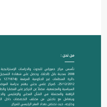
من نحن :
تأسس مركز حمورابي للبحوث والدراسات الإستراتيجية 
2008 بمدينة بابل (الحلة)، وحصل على شهادة التسجي
دائرة المنظمات غير ا
25/12/2012، كمركز علمي بحثي يهتم بدراسة الموض
السياسية والمجتمعية، فضلاً عن التركيز على القضايا والظ
الراهنة والمحتملة في الشأن المحلي والإقليمي والدو
ويتعامل مع باحثين من مختلف التخصصات داخل الع
وخارجه، حيث تحتضن بغداد المقر الرئيسي للمركز.