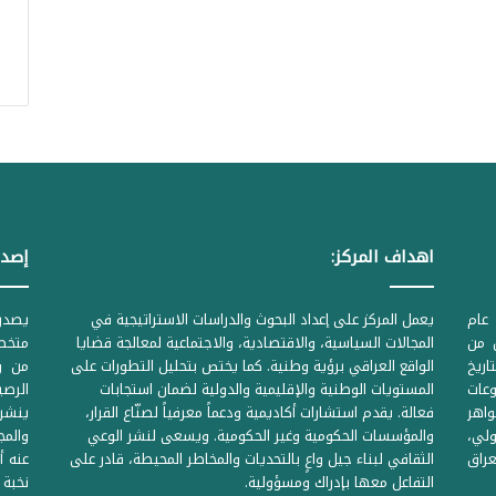
اهداف المركز:
إصدا
عام
يعمل المركز على إعداد البحوث والدراسات الاستراتيجية في
ل من
المجالات السياسية، والاقتصادية، والاجتماعية لمعالجة قضايا
متخصص
لحكومية المرقمة ((1Z71874 بتاريخ
الواقع العراقي برؤية وطنية. كما يختص بتحليل التطورات على
من وز
وعات
المستويات الوطنية والإقليمية والدولية لضمان استجابات
واهر
فعالة. يقدم استشارات أكاديمية ودعماً معرفياً لصنّاع القرار،
ينشر 
لي،
والمؤسسات الحكومية وغير الحكومية. ويسعى لنشر الوعي
والمج
راق
الثقافي لبناء جيل واعٍ بالتحديات والمخاطر المحيطة، قادر على
عنه أ
التفاعل معها بإدراك ومسؤولية.
نخبة 