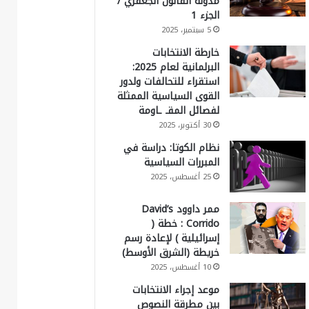
مدونة القانون الجعفري /
الجزء 1
5 سبتمبر، 2025
خارطة الانتخابات
البرلمانية لعام 2025:
استقراء للتحالفات ولدور
القوى السياسية الممثلة
لفصائل المقـ ـاومة
30 أكتوبر، 2025
نظام الكوتا: دراسة في
المبررات السياسية
25 أغسطس، 2025
ممر داوود David’s
Corrido : خطة (
إسرائيلية ) لإعادة رسم
خريطة (الشرق الأوسط)
10 أغسطس، 2025
موعد إجراء الانتخابات
بين مطرقة النصوص