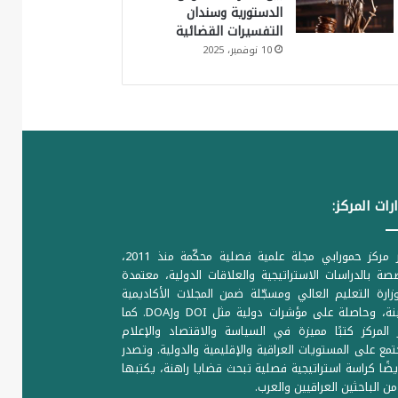
الدستورية وسندان
التفسيرات القضائية
10 نوفمبر، 2025
رات المركز:
يصدر مركز حمورابي مجلة علمية فصلية محكّمة منذ 2011،
ة بالدراسات الاستراتيجية والعلاقات الدولية، معتمدة
ارة التعليم العالي ومسجّلة ضمن المجلات الأكاديمية
الرصينة، وحاصلة على مؤشرات دولية مثل DOI وDOAJ. كما
المركز كتبًا مميزة في السياسة والاقتصاد والإعلام
تمع على المستويات العراقية والإقليمية والدولية. وتصدر
يضًا كراسة استراتيجية فصلية تبحث قضايا راهنة، يكتبها
من الباحثين العراقيين والعرب.