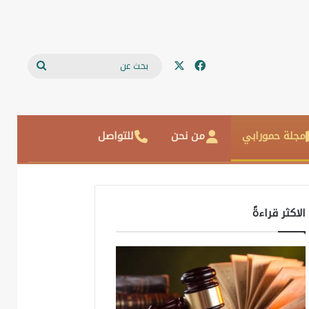
‫X
فيسبوك
بحث
عن
مجلة حمورابي
من نحن
للتواصل
الاكثر قراءةً