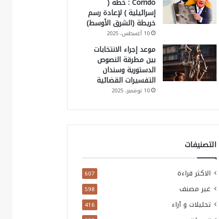
Corrido : خطة (
إسرائيلية ) لإعادة رسم
خريطة (الشرق الأوسط)
10 أغسطس، 2025
موعد إجراء الانتخابات
بين مطرقة النصوص
الدستورية وسندان
التفسيرات القضائية
10 نوفمبر، 2025
التصنيفات
الاكثر قراءة
607
غير مصنف
598
تحليلات و آراء
416