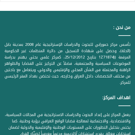
من نحن :
تأسس مركز حمورابي للبحوث والدراسات الإستراتيجية عام 2008 بمدينة بابل
(الحلة)، وحصل على شهادة التسجيل من دائرة المنظمات غير الحكومية
المرقمة ((1Z71874 بتاريخ 25/12/2012، كمركز علمي بحثي يهتم بدراسة
الموضوعات السياسية والمجتمعية، فضلاً عن التركيز على القضايا والظواهر
الراهنة والمحتملة في الشأن المحلي والإقليمي والدولي، ويتعامل مع باحثين
من مختلف التخصصات داخل العراق وخارجه، حيث تحتضن بغداد المقر الرئيسي
للمركز.
اهداف المركز:
يعمل المركز على إعداد البحوث والدراسات الاستراتيجية في المجالات السياسية،
والاقتصادية، والاجتماعية لمعالجة قضايا الواقع العراقي برؤية وطنية. كما
يختص بتحليل التطورات على المستويات الوطنية والإقليمية والدولية لضمان
استجابات فعالة. يقدم استشارات أكاديمية ودعماً معرفياً لصنّاع القرار،