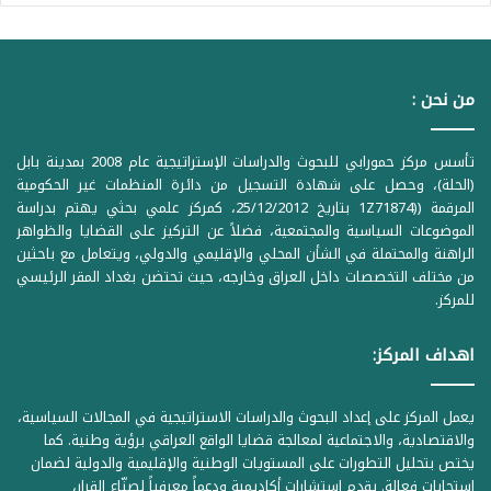
من نحن :
تأسس مركز حمورابي للبحوث والدراسات الإستراتيجية عام 2008 بمدينة بابل
(الحلة)، وحصل على شهادة التسجيل من دائرة المنظمات غير الحكومية
المرقمة ((1Z71874 بتاريخ 25/12/2012، كمركز علمي بحثي يهتم بدراسة
الموضوعات السياسية والمجتمعية، فضلاً عن التركيز على القضايا والظواهر
الراهنة والمحتملة في الشأن المحلي والإقليمي والدولي، ويتعامل مع باحثين
من مختلف التخصصات داخل العراق وخارجه، حيث تحتضن بغداد المقر الرئيسي
للمركز.
اهداف المركز:
يعمل المركز على إعداد البحوث والدراسات الاستراتيجية في المجالات السياسية،
والاقتصادية، والاجتماعية لمعالجة قضايا الواقع العراقي برؤية وطنية. كما
يختص بتحليل التطورات على المستويات الوطنية والإقليمية والدولية لضمان
استجابات فعالة. يقدم استشارات أكاديمية ودعماً معرفياً لصنّاع القرار،