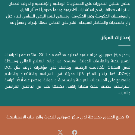
يختص بتحليل التطورات على المستويات الوطنية والإقليمية والدولية لضمان
استجابات فعالة. يقدم استشارات أكاديمية ودعماً معرفياً لصنّاع القرار،
والمؤسسات الحكومية وغير الحكومية. ويسعى لنشر الوعي الثقافي لبناء جيل
واعٍ بالتحديات والمخاطر المحيطة، قادر على التفاعل معها بإدراك ومسؤولية.
إصدارات المركز:
يصدر مركز حمورابي مجلة علمية فصلية محكّمة منذ 2011، متخصصة بالدراسات
الاستراتيجية والعلاقات الدولية، معتمدة من وزارة التعليم العالي ومسجّلة
ضمن المجلات الأكاديمية الرصينة، وحاصلة على مؤشرات دولية مثل DOI
وDOAJ. كما ينشر المركز كتبًا مميزة في السياسة والاقتصاد والإعلام
والمجتمع على المستويات العراقية والإقليمية والدولية. وتصدر عنه أيضًا كراسة
استراتيجية فصلية تبحث قضايا راهنة، يكتبها نخبة من الباحثين العراقيين
والعرب.
© جميع الحقوق محفوظة لدى مركز حمورابي للبحوث والدراسات الاستراتيجية
‫X
فيسبوك