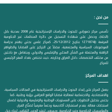
من نحن :
تأسس مركز حمورابي للبحوث والدراسات الإستراتيجية عام 2008 بمدينة بابل
(الحلة)، وحصل على شهادة التسجيل من دائرة المنظمات غير الحكومية
المرقمة ((1Z71874 بتاريخ 25/12/2012، كمركز علمي بحثي يهتم بدراسة
الموضوعات السياسية والمجتمعية، فضلاً عن التركيز على القضايا والظواهر
الراهنة والمحتملة في الشأن المحلي والإقليمي والدولي، ويتعامل مع باحثين
من مختلف التخصصات داخل العراق وخارجه، حيث تحتضن بغداد المقر الرئيسي
للمركز.
اهداف المركز:
يعمل المركز على إعداد البحوث والدراسات الاستراتيجية في المجالات السياسية،
والاقتصادية، والاجتماعية لمعالجة قضايا الواقع العراقي برؤية وطنية. كما
يختص بتحليل التطورات على المستويات الوطنية والإقليمية والدولية لضمان
استجابات فعالة. يقدم استشارات أكاديمية ودعماً معرفياً لصنّاع القرار،
والمؤسسات الحكومية وغير الحكومية. ويسعى لنشر الوعي الثقافي لبناء جيل