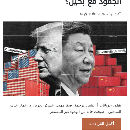
الجمود مع بكين؟
28 يونيو، 2026
0
34
بقلم: جوناثان أ. تشين ترجمة: صفا مهدي عسكر تحرير: د. عمار عباس
الشاهين أصبحت حالة من الهدوء غير المستقر…
أكمل القراءة »