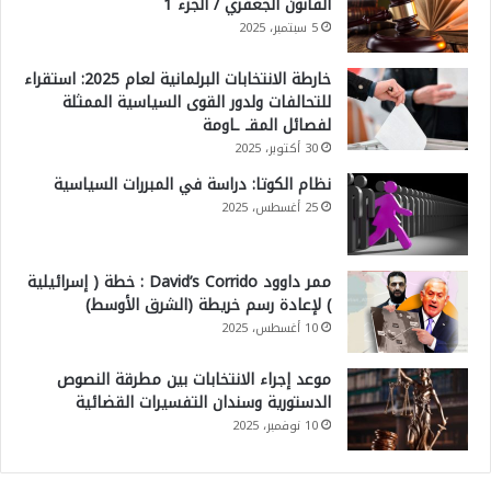
القانون الجعفري / الجزء 1
5 سبتمبر، 2025
خارطة الانتخابات البرلمانية لعام 2025: استقراء
للتحالفات ولدور القوى السياسية الممثلة
لفصائل المقـ ـاومة
30 أكتوبر، 2025
نظام الكوتا: دراسة في المبررات السياسية
25 أغسطس، 2025
ممر داوود David’s Corrido : خطة ( إسرائيلية
) لإعادة رسم خريطة (الشرق الأوسط)
10 أغسطس، 2025
موعد إجراء الانتخابات بين مطرقة النصوص
الدستورية وسندان التفسيرات القضائية
10 نوفمبر، 2025