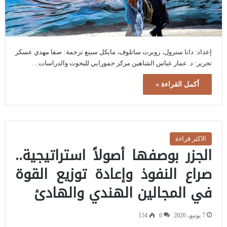
إعداد: دانا سترول، روبرت ساتلوف، مايكل سينغ ترجمة: صفا مهدي عسكر
تحرير: د. عمار عباس الشاهين مركز حمورابي للبحوث والدراسات…
أكمل القراءة »
الاكثر قراءة
الجزر بوصفها أصولاً استراتيجية..
صراع النفوذ وإعادة توزيع القوة
في المجالين الهندي والهادئ
7 يونيو، 2026
0
154