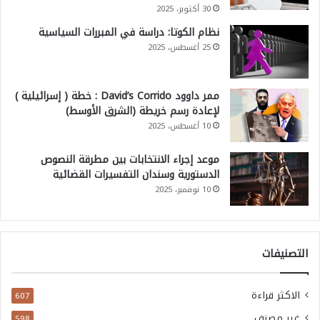
30 أكتوبر، 2025
نظام الكوتا: دراسة في المبررات السياسية
25 أغسطس، 2025
ممر داوود David’s Corrido : خطة ( إسرائيلية )
لإعادة رسم خريطة (الشرق الأوسط)
10 أغسطس، 2025
موعد إجراء الانتخابات بين مطرقة النصوص
الدستورية وسندان التفسيرات القضائية
10 نوفمبر، 2025
التصنيفات
الاكثر قراءة
607
غير مصنف
598