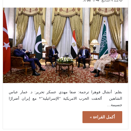
منذ 4 أسابيع
0
50
بقلم: أنشال فوهرا ترجمة: صفا مهدي عسكر تحرير: د. عمار عباس
الشاهين ألحقت الحرب الامريكية “الإسرائيلية”* مع إيران أضرارًا
جسيمة…
أكمل القراءة »