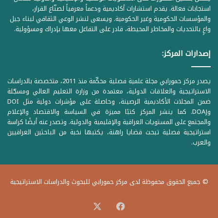
استجابات فعالة. يقدم استشارات أكاديمية ودعماً معرفياً لصنّاع القرار،
والمؤسسات الحكومية وغير الحكومية. ويسعى لنشر الوعي الثقافي لبناء جيل
واعٍ بالتحديات والمخاطر المحيطة، قادر على التفاعل معها بإدراك ومسؤولية.
إصدارات المركز:
يصدر مركز حمورابي مجلة علمية فصلية محكّمة منذ 2011، متخصصة بالدراسات
الاستراتيجية والعلاقات الدولية، معتمدة من وزارة التعليم العالي ومسجّلة
ضمن المجلات الأكاديمية الرصينة، وحاصلة على مؤشرات دولية مثل DOI
وDOAJ. كما ينشر المركز كتبًا مميزة في السياسة والاقتصاد والإعلام
والمجتمع على المستويات العراقية والإقليمية والدولية. وتصدر عنه أيضًا كراسة
استراتيجية فصلية تبحث قضايا راهنة، يكتبها نخبة من الباحثين العراقيين
والعرب.
© جميع الحقوق محفوظة لدى مركز حمورابي للبحوث والدراسات الاستراتيجية
‫X
فيسبوك