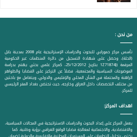
من نحن :
تأسس مركز حمورابي للبحوث والدراسات الإستراتيجية عام 2008 بمدينة بابل
(الحلة)، وحصل على شهادة التسجيل من دائرة المنظمات غير الحكومية
المرقمة ((1Z71874 بتاريخ 25/12/2012، كمركز علمي بحثي يهتم بدراسة
الموضوعات السياسية والمجتمعية، فضلاً عن التركيز على القضايا والظواهر
الراهنة والمحتملة في الشأن المحلي والإقليمي والدولي، ويتعامل مع باحثين
من مختلف التخصصات داخل العراق وخارجه، حيث تحتضن بغداد المقر الرئيسي
للمركز.
اهداف المركز:
يعمل المركز على إعداد البحوث والدراسات الاستراتيجية في المجالات السياسية،
والاقتصادية، والاجتماعية لمعالجة قضايا الواقع العراقي برؤية وطنية. كما
يختص بتحليل التطورات على المستويات الوطنية والإقليمية والدولية لضمان