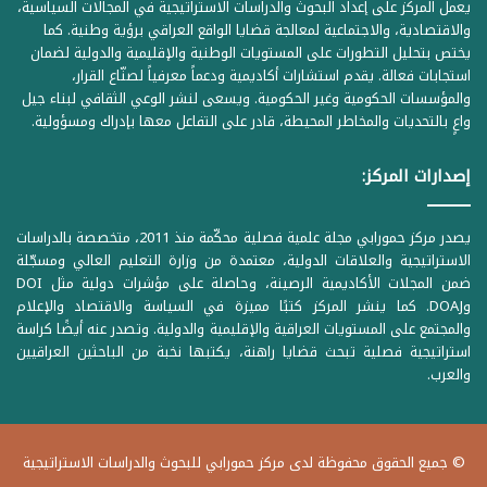
يعمل المركز على إعداد البحوث والدراسات الاستراتيجية في المجالات السياسية،
والاقتصادية، والاجتماعية لمعالجة قضايا الواقع العراقي برؤية وطنية. كما
يختص بتحليل التطورات على المستويات الوطنية والإقليمية والدولية لضمان
استجابات فعالة. يقدم استشارات أكاديمية ودعماً معرفياً لصنّاع القرار،
والمؤسسات الحكومية وغير الحكومية. ويسعى لنشر الوعي الثقافي لبناء جيل
واعٍ بالتحديات والمخاطر المحيطة، قادر على التفاعل معها بإدراك ومسؤولية.
إصدارات المركز:
يصدر مركز حمورابي مجلة علمية فصلية محكّمة منذ 2011، متخصصة بالدراسات
الاستراتيجية والعلاقات الدولية، معتمدة من وزارة التعليم العالي ومسجّلة
ضمن المجلات الأكاديمية الرصينة، وحاصلة على مؤشرات دولية مثل DOI
وDOAJ. كما ينشر المركز كتبًا مميزة في السياسة والاقتصاد والإعلام
والمجتمع على المستويات العراقية والإقليمية والدولية. وتصدر عنه أيضًا كراسة
استراتيجية فصلية تبحث قضايا راهنة، يكتبها نخبة من الباحثين العراقيين
والعرب.
© جميع الحقوق محفوظة لدى مركز حمورابي للبحوث والدراسات الاستراتيجية