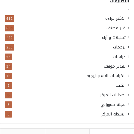
التصنيفات
الاكثر قراءة
612
غير مصنف
603
تحليلات و آراء
420
ترجمات
255
دراسات
58
تقدير موقف
54
الكراسات الاستراتيجية
13
الكتب
9
اصدارات المركز
6
مجلة حمورابي
5
انشطة المركز
3