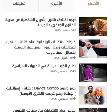
الأشهر
الأخيرة
تعليقات
أوجه اختلاف قانون الأحوال الشخصية عن مدونة
القانون الجعفري / الجزء 1
5 سبتمبر، 2025
خارطة الانتخابات البرلمانية لعام 2025: استقراء
للتحالفات ولدور القوى السياسية الممثلة
لفصائل المقـ ـاومة
30 أكتوبر، 2025
نظام الكوتا: دراسة في المبررات السياسية
25 أغسطس، 2025
ممر داوود David’s Corrido : خطة ( إسرائيلية
) لإعادة رسم خريطة (الشرق الأوسط)
10 أغسطس، 2025
موعد إجراء الانتخابات بين مطرقة النصوص