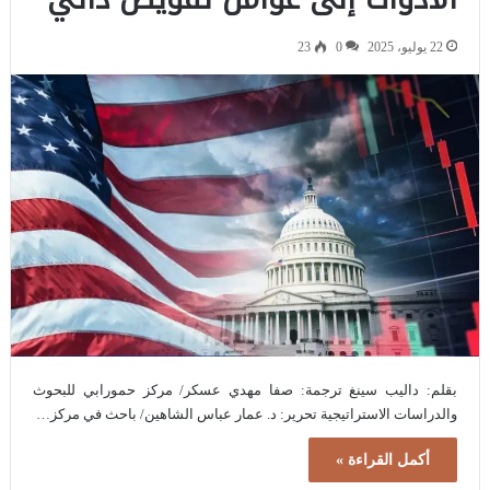
22 يوليو، 2025
0
23
بقلم: داليب سينغ ترجمة: صفا مهدي عسكر/ مركز حمورابي للبحوث
والدراسات الاستراتيجية تحرير: د. عمار عباس الشاهين/ باحث في مركز…
أكمل القراءة »