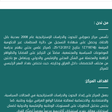
من نحن :
تأسس مركز حمورابي للبحوث والدراسات الإستراتيجية عام 2008 بمدينة بابل
(الحلة)، وحصل على شهادة التسجيل من دائرة المنظمات غير الحكومية
المرقمة ((1Z71874 بتاريخ 25/12/2012، كمركز علمي بحثي يهتم بدراسة
الموضوعات السياسية والمجتمعية، فضلاً عن التركيز على القضايا والظواهر
الراهنة والمحتملة في الشأن المحلي والإقليمي والدولي، ويتعامل مع باحثين
من مختلف التخصصات داخل العراق وخارجه، حيث تحتضن بغداد المقر الرئيسي
للمركز.
اهداف المركز:
يعمل المركز على إعداد البحوث والدراسات الاستراتيجية في المجالات السياسية،
والاقتصادية، والاجتماعية لمعالجة قضايا الواقع العراقي برؤية وطنية. كما
يختص بتحليل التطورات على المستويات الوطنية والإقليمية والدولية لضمان
استجابات فعالة. يقدم استشارات أكاديمية ودعماً معرفياً لصنّاع القرار،