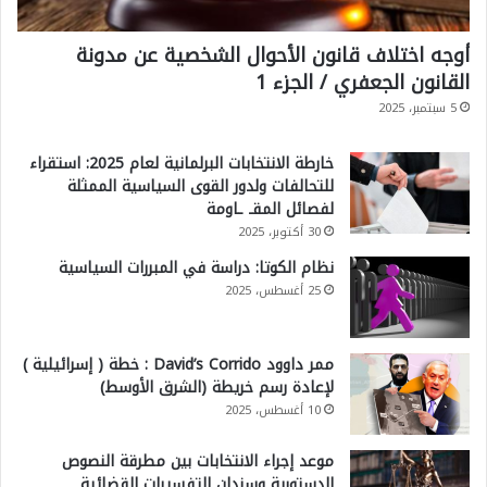
أوجه اختلاف قانون الأحوال الشخصية عن مدونة
القانون الجعفري / الجزء 1
5 سبتمبر، 2025
خارطة الانتخابات البرلمانية لعام 2025: استقراء
للتحالفات ولدور القوى السياسية الممثلة
لفصائل المقـ ـاومة
30 أكتوبر، 2025
نظام الكوتا: دراسة في المبررات السياسية
25 أغسطس، 2025
ممر داوود David’s Corrido : خطة ( إسرائيلية )
لإعادة رسم خريطة (الشرق الأوسط)
10 أغسطس، 2025
موعد إجراء الانتخابات بين مطرقة النصوص
الدستورية وسندان التفسيرات القضائية