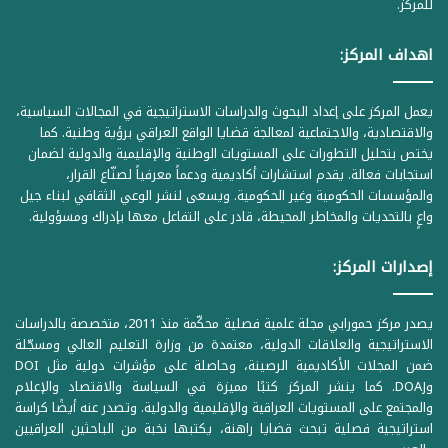
للمركز.
اهداف المركز:
يعمل المركز على إعداد البحوث والدراسات الاستراتيجية في المجالات السياسية،
والاقتصادية، والاجتماعية لمعالجة قضايا الواقع العراقي برؤية وطنية. كما
يختص بتحليل التطورات على المستويات الوطنية والإقليمية والدولية لضمان
استجابات فعالة. يقدم استشارات أكاديمية ودعماً معرفياً لصنّاع القرار،
والمؤسسات الحكومية وغير الحكومية. ويسعى لنشر الوعي الثقافي لبناء جيل
واعٍ بالتحديات والمخاطر المحيطة، قادر على التفاعل معها بإدراك ومسؤولية.
إصدارات المركز:
يصدر مركز حمورابي مجلة علمية فصلية محكّمة منذ 2011، متخصصة بالدراسات
الاستراتيجية والعلاقات الدولية، معتمدة من وزارة التعليم العالي ومسجّلة
ضمن المجلات الأكاديمية الرصينة، وحاصلة على مؤشرات دولية مثل DOI
وDOAJ. كما ينشر المركز كتبًا مميزة في السياسة والاقتصاد والإعلام
والمجتمع على المستويات العراقية والإقليمية والدولية. وتصدر عنه أيضًا كراسة
استراتيجية فصلية تبحث قضايا راهنة، يكتبها نخبة من الباحثين العراقيين