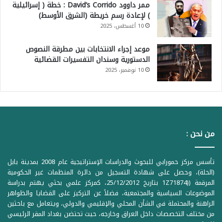
ممر داوود David’s Corrido : خطة ( إسرائيلية
) لإعادة رسم خريطة (الشرق الأوسط)
10 أغسطس، 2025
موعد إجراء الانتخابات بين مطرقة النصوص
الدستورية وسندان التفسيرات القضائية
10 نوفمبر، 2025
من نحن :
تأسس مركز حمورابي للبحوث والدراسات الإستراتيجية عام 2008 بمدينة بابل
(الحلة)، وحصل على شهادة التسجيل من دائرة المنظمات غير الحكومية
المرقمة ((1Z71874 بتاريخ 25/12/2012، كمركز علمي بحثي يهتم بدراسة
الموضوعات السياسية والمجتمعية، فضلاً عن التركيز على القضايا والظواهر
الراهنة والمحتملة في الشأن المحلي والإقليمي والدولي، ويتعامل مع باحثين
من مختلف التخصصات داخل العراق وخارجه، حيث تحتضن بغداد المقر الرئيسي