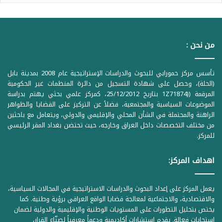
من نحن :
تأسس مركز حمورابي للبحوث والدراسات الإستراتيجية عام 2008 بمدينة بابل
(الحلة)، وحصل على شهادة التسجيل من دائرة المنظمات غير الحكومية
المرقمة ((1Z71874 بتاريخ 25/12/2012، كمركز علمي بحثي يهتم بدراسة
الموضوعات السياسية والمجتمعية، فضلاً عن التركيز على القضايا والظواهر
الراهنة والمحتملة في الشأن المحلي والإقليمي والدولي، ويتعامل مع باحثين
من مختلف التخصصات داخل العراق وخارجه، حيث تحتضن بغداد المقر الرئيسي
للمركز.
اهداف المركز:
يعمل المركز على إعداد البحوث والدراسات الاستراتيجية في المجالات السياسية،
والاقتصادية، والاجتماعية لمعالجة قضايا الواقع العراقي برؤية وطنية. كما
يختص بتحليل التطورات على المستويات الوطنية والإقليمية والدولية لضمان
استجابات فعالة. يقدم استشارات أكاديمية ودعماً معرفياً لصنّاع القرار،