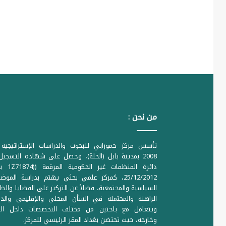
من نحن :
تأسس مركز حمورابي للبحوث والدراسات الإستراتيجية 
2008 بمدينة بابل (الحلة)، وحصل على شهادة التسجي
دائرة المنظمات غير ا
25/12/2012، كمركز علمي بحثي يهتم بدراسة الموض
السياسية والمجتمعية، فضلاً عن التركيز على القضايا والظ
الراهنة والمحتملة في الشأن المحلي والإقليمي والدو
ويتعامل مع باحثين من مختلف التخصصات داخل الع
وخارجه، حيث تحتضن بغداد المقر الرئيسي للمركز.