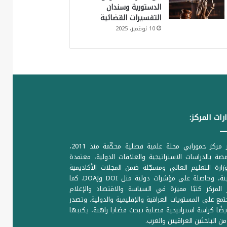
الدستورية وسندان
التفسيرات القضائية
10 نوفمبر، 2025
رات المركز:
يصدر مركز حمورابي مجلة علمية فصلية محكّمة منذ 2011،
ة بالدراسات الاستراتيجية والعلاقات الدولية، معتمدة
ارة التعليم العالي ومسجّلة ضمن المجلات الأكاديمية
الرصينة، وحاصلة على مؤشرات دولية مثل DOI وDOAJ. كما
المركز كتبًا مميزة في السياسة والاقتصاد والإعلام
تمع على المستويات العراقية والإقليمية والدولية. وتصدر
يضًا كراسة استراتيجية فصلية تبحث قضايا راهنة، يكتبها
من الباحثين العراقيين والعرب.