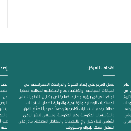
اهداف المركز:
إصدا
عام
يعمل المركز على إعداد البحوث والدراسات الاستراتيجية في
ل من
المجالات السياسية، والاقتصادية، والاجتماعية لمعالجة قضايا
متخصص
لحكومية المرقمة ((1Z71874 بتاريخ
الواقع العراقي برؤية وطنية. كما يختص بتحليل التطورات على
من وز
وعات
المستويات الوطنية والإقليمية والدولية لضمان استجابات
واهر
فعالة. يقدم استشارات أكاديمية ودعماً معرفياً لصنّاع القرار،
ينشر 
لي،
والمؤسسات الحكومية وغير الحكومية. ويسعى لنشر الوعي
والمج
راق
الثقافي لبناء جيل واعٍ بالتحديات والمخاطر المحيطة، قادر على
عنه أ
التفاعل معها بإدراك ومسؤولية.
نخبة 