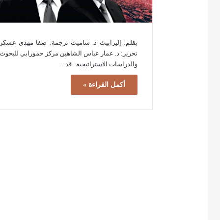
بقلم: إليزابيث د. ساميت ترجمة: صفا مهدي عسكر
تحرير: د. عمار عباس الشاهين مركز حمورابي للبحوث
والدراسات الاستراتيجية قد…
أكمل القراءة »