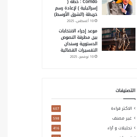
Corrido : خطة (
إسرائيلية ) لإعادة رسم
خريطة (الشرق الأوسط)
10 أغسطس، 2025
موعد إجراء الانتخابات
بين مطرقة النصوص
الدستورية وسندان
التفسيرات القضائية
10 نوفمبر، 2025
التصنيفات
الاكثر قراءة
607
غير مصنف
598
تحليلات و آراء
416