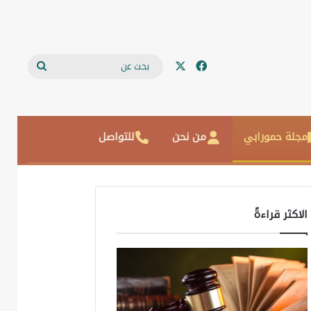
‫X
فيسبوك
بحث
عن
مجلة حمورابي
من نحن
للتواصل
الاكثر قراءةً