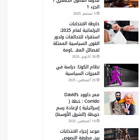
مدونة القانون الجعفري /
الجزء 1
5 سبتمبر، 2025
خارطة الانتخابات
البرلمانية لعام 2025:
استقراء للتحالفات ولدور
القوى السياسية الممثلة
لفصائل المقـ ـاومة
30 أكتوبر، 2025
نظام الكوتا: دراسة في
المبررات السياسية
25 أغسطس، 2025
ممر داوود David’s
Corrido : خطة (
إسرائيلية ) لإعادة رسم
خريطة (الشرق الأوسط)
10 أغسطس، 2025
موعد إجراء الانتخابات
بين مطرقة النصوص